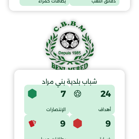
دقائق اللعب
بطاقات حمراء
شباب بلدية بني مراد
7
24
أهداف
الإنتصارات
9
9