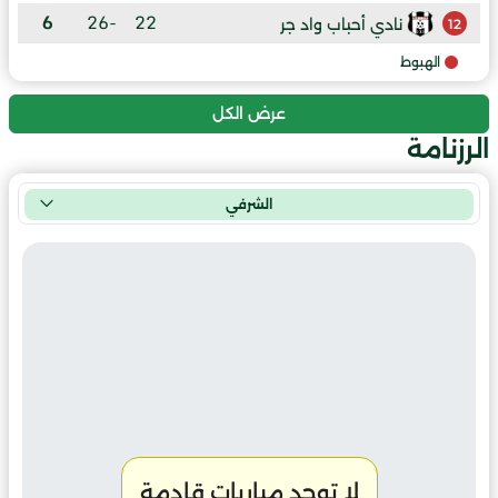
6
-26
22
نادي أحباب واد جر
12
الهبوط
عرض الكل
الرزنامة
الشرفي
لا توجد مباريات قادمة