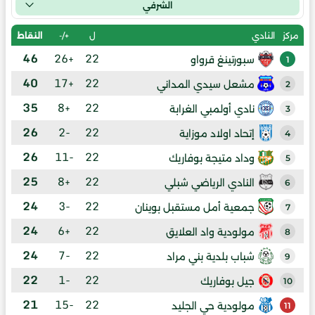
الشرفي
ل
+/-
النقاط
مركز
النادي
46
+26
22
سبورتينغ قرواو
1
40
+17
22
مشعل سيدي المداني
2
35
+8
22
نادي أولمبي الغرابة
3
26
-2
22
إتحاد اولاد موزاية
4
26
-11
22
وداد متيجة بوفاريك
5
25
+8
22
النادي الرياضي شبلي
6
24
-3
22
جمعية أمل مستقبل بوينان
7
24
+6
22
مولودية واد العلايق
8
24
-7
22
شباب بلدية بني مراد
9
22
-1
22
جيل بوفاريك
10
21
-15
22
مولودية حي الجليد
11