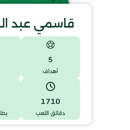
قاسمي عبد ال
5
أهداف
1710
دقائق اللعب
بطا