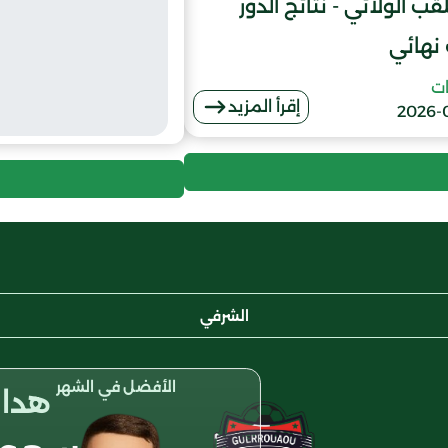
قب الولائي - نتائج الدور
نهائي
ات
إقرأ المزيد
2026-
الشرفي
الأفضل في الشهر
هداف