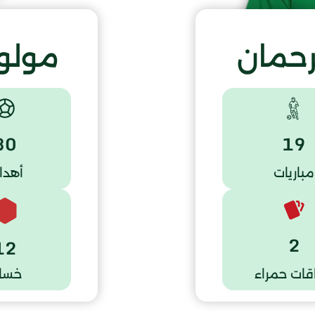
رحمان
مولود
30
19
مباريات
أهدا
2
12
قات حمراء
خسار