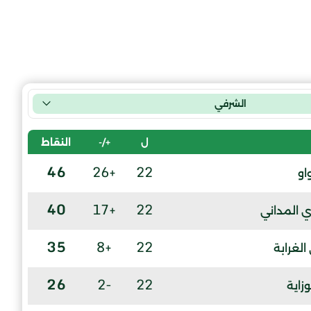
الشرفي
ل
+/-
النقاط
46
+26
22
او
40
+17
22
المداني
35
+8
22
الغرابة
26
-2
22
وزاية