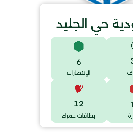
ية حي الجليد
6
ف
الإنتصارات
12
ة
بطاقات حمراء