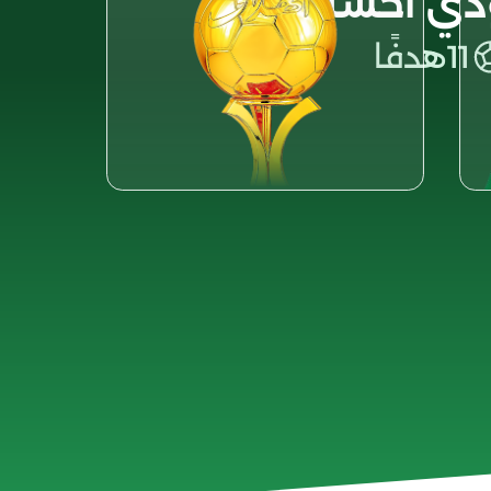
ي أحسن
11
هدفًا