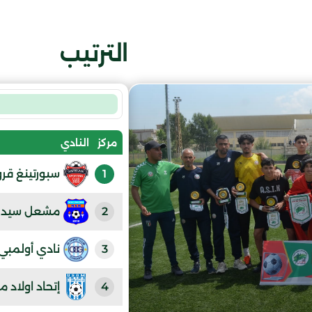
الترتيب
مركز
النادي
1
سبورتينغ قرو
2
مشعل سيدي 
3
نادي أولمبي 
4
إتحاد اولاد م