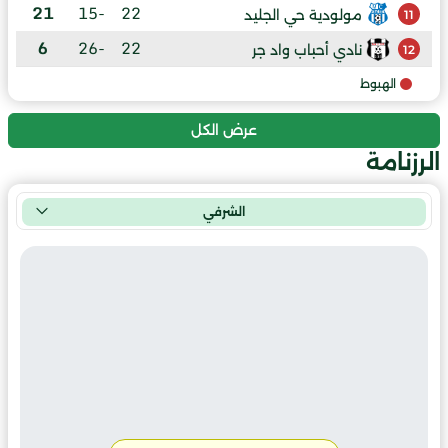
21
-15
22
مولودية حي الجليد
11
6
-26
22
نادي أحباب واد جر
12
الهبوط
عرض الكل
الرزنامة
الشرفي