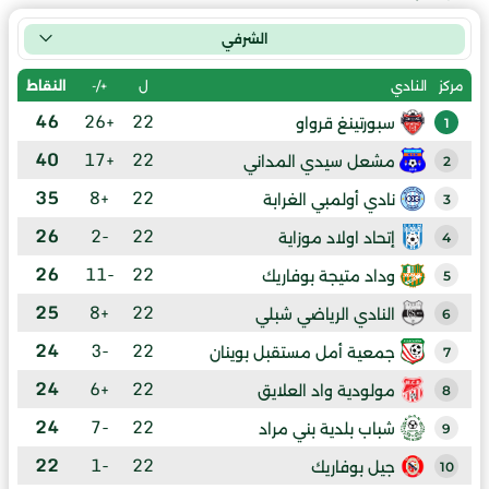
الشرفي
ل
+/-
النقاط
مركز
النادي
46
+26
22
سبورتينغ قرواو
1
40
+17
22
مشعل سيدي المداني
2
35
+8
22
نادي أولمبي الغرابة
3
26
-2
22
إتحاد اولاد موزاية
4
26
-11
22
وداد متيجة بوفاريك
5
25
+8
22
النادي الرياضي شبلي
6
24
-3
22
جمعية أمل مستقبل بوينان
7
24
+6
22
مولودية واد العلايق
8
24
-7
22
شباب بلدية بني مراد
9
22
-1
22
جيل بوفاريك
10