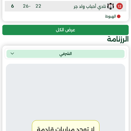
6
-26
22
نادي أحباب واد جر
12
الهبوط
عرض الكل
الرزنامة
الشرفي
لا توجد مباريات قادمة