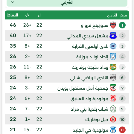
الشرفي
ل
+/-
النقاط
مركز
النادي
46
+26
22
سبورتينغ قرواو
1
40
+17
22
مشعل سيدي المداني
2
35
+8
22
نادي أولمبي الغرابة
3
26
-2
22
إتحاد اولاد موزاية
4
26
-11
22
وداد متيجة بوفاريك
5
25
+8
22
النادي الرياضي شبلي
6
24
-3
22
جمعية أمل مستقبل بوينان
7
24
+6
22
مولودية واد العلايق
8
24
-7
22
شباب بلدية بني مراد
9
22
-1
22
جيل بوفاريك
10
21
-15
22
مولودية حي الجليد
11