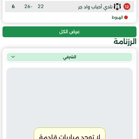
6
-26
22
نادي أحباب واد جر
12
الهبوط
عرض الكل
الرزنامة
الشرفي
لا توجد مباريات قادمة