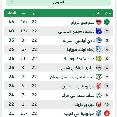
الشرفي
ل
+/-
النقاط
مركز
النادي
46
+26
22
سبورتينغ قرواو
1
40
+17
22
مشعل سيدي المداني
2
35
+8
22
نادي أولمبي الغرابة
3
26
-2
22
إتحاد اولاد موزاية
4
26
-11
22
وداد متيجة بوفاريك
5
25
+8
22
النادي الرياضي شبلي
6
24
-3
22
جمعية أمل مستقبل بوينان
7
24
+6
22
مولودية واد العلايق
8
24
-7
22
شباب بلدية بني مراد
9
22
-1
22
جيل بوفاريك
10
21
-15
22
مولودية حي الجليد
11