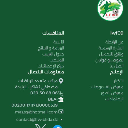
lwf09
المنافسات
عن الرابطة
الأندية
النشرة الرسمية
الرزنامة و النتائج
وثائق للتحميل
جدول الترتيب
نصوص و قوانين
الملاعب
اتصل بنا
مركز الإحصائيات
الإعلام
معلومات الاتصال
الأخبار
مركب متعدد الرياضات
معرض الفيديوهات
مصطفى تشاكر - البليدة
معرض الصور
020 50 88 06
الإعتمادات
BEA-
00200117117130000339
mas.sg@hotmail.com
contact@lfw-blida.dz