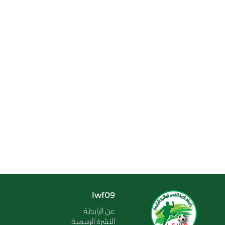
lwf09
عن الرابطة
النشرة الرسمية