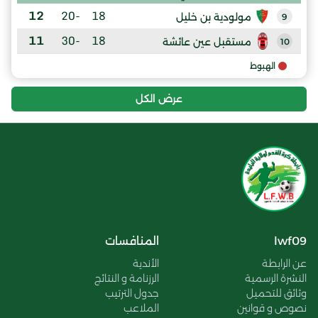
12
-20
18
مولودية بن خليل
9
11
-30
18
مستقبل عين عائشة
10
الهبوط
عرض الكل
lwf09
المنافسات
عن الرابطة
الأندية
النشرة الرسمية
الرزنامة و النتائج
وثائق للتحميل
جدول الترتيب
نصوص و قوانين
الملاعب