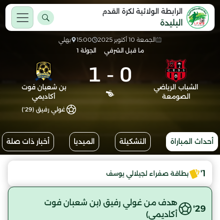
الرابطة الولائية لكرة القدم
البليدة
الجمعة 10 أكتوبر 2025
15:00
بهلي
ما قبل الشرفي
الجولة 1
1
-
0
الشباب الرياضي
بن شعبان فوت
الصومعة
أكاديمي
غولي رفيق (29')
أحداث المباراة
التشكيلة
الميديا
أخبار ذات صلة
1'
بطاقة صفراء لجيلالي يوسف
هدف من غولي رفيق (بن شعبان فوت
29'
أكاديمي)