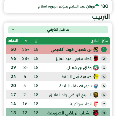
80'
بورنان عبد الحليم يعوّض بربورة اسلام
الترتيب
ما قبل الشرفي
ل
+/-
النقاط
مركز
النادي
50
+35
18
بن شعبان فوت أكاديمي
1
46
+28
18
إتحاد مغربي عبد العزيز
2
29
+8
18
وفاق بن شعبان
3
24
-5
18
جمعية أمل الشفة
4
20
+5
18
نادي أصدقاء البليدة
5
17
+2
18
السريع الرياضي واد العلايق
6
14
-16
18
إتحاد سواكرية
7
13
-13
18
الشباب الرياضي الصومعة
8