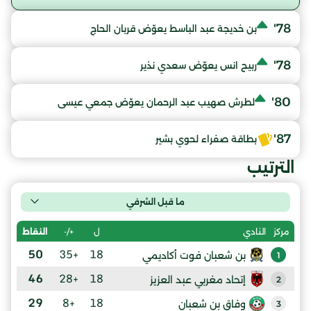
78'
بن خديجة عبد الباسط يعوّض قربان الحاج
78'
ربيح انس يعوّض سعدي نذير
80'
لطرش صهيب عبد الرحمان يعوّض جمعي عيسى
87'
بطاقة صفراء لحوي بشير
الترتيب
ما قبل الشرفي
ل
+/-
النقاط
مركز
النادي
50
+35
18
بن شعبان فوت أكاديمي
1
46
+28
18
إتحاد مغربي عبد العزيز
2
29
+8
18
وفاق بن شعبان
3