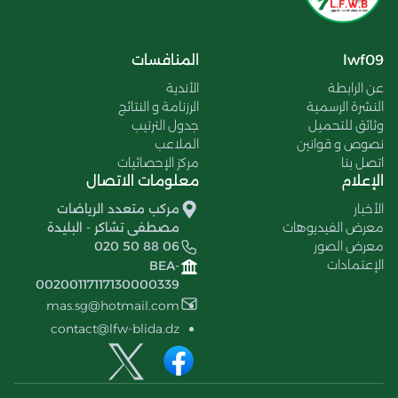
lwf09
المنافسات
عن الرابطة
الأندية
النشرة الرسمية
الرزنامة و النتائج
وثائق للتحميل
جدول الترتيب
نصوص و قوانين
الملاعب
اتصل بنا
مركز الإحصائيات
الإعلام
معلومات الاتصال
الأخبار
مركب متعدد الرياضات
معرض الفيديوهات
مصطفى تشاكر - البليدة
معرض الصور
020 50 88 06
الإعتمادات
BEA-
00200117117130000339
mas.sg@hotmail.com
contact@lfw-blida.dz