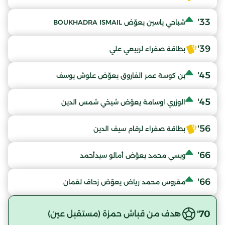
33'
شباحي ياسين يعوّض BOUKHADRA ISMAIL
39'
بطاقة صفراء لربيعي علي
45'
بن كوسة عمر الفاروق يعوّض علوش يوسف
45'
الوزري اوسامة يعوّض شيخي شمس الدين
56'
بطاقة صفراء لرقام سيف الدين
66'
ويسي محمد يعوّض أمالو سيدأحمد
66'
مقروس محمد رياض يعوّض زحاف لقمان
70'
هدف من قباش حمزة (مستقبل عين)