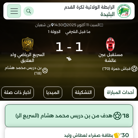
الرابطة الولائية لكرة القدم
البليدة
السبت 11 أكتوبر 2025
14:30
بن شعبان
ما قبل الشرفي
الجولة 1
1
-
1
مستقبل عين
السريع الرياضي واد
عائشة
العلايق
بن دريس محمد هشام
قباش حمزة (70')
(18')
أحداث المباراة
التشكيلة
الميديا
أخبار ذات صلة
18'
هدف من بن دريس محمد هشام (السريع الر)
30'
بطاقة صفراء لعطاش وليد