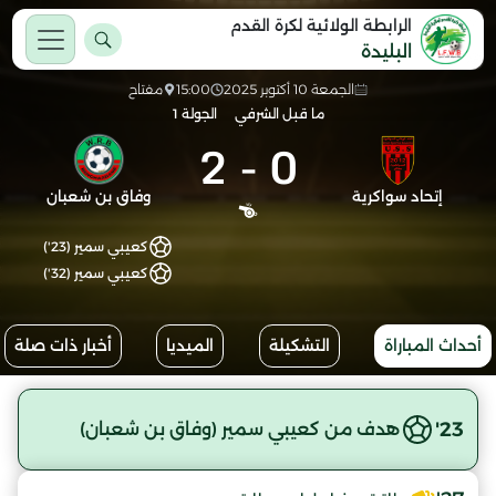
الرابطة الولائية لكرة القدم
البليدة
الجمعة 10 أكتوبر 2025
15:00
مفتاح
ما قبل الشرفي
الجولة 1
2
-
0
إتحاد سواكرية
وفاق بن شعبان
كعيبي سمير (23')
كعيبي سمير (32')
أحداث المباراة
التشكيلة
الميديا
أخبار ذات صلة
23'
هدف من كعيبي سمير (وفاق بن شعبان)