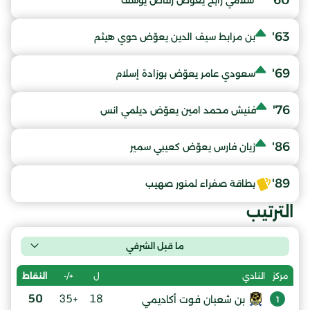
60'
سلامي رابح يعوّض رقاص يوسف
63'
بن مرابط سيف الدين يعوّض حوي هيثم
69'
سعودي عامر يعوّض بوزادة إسلام
76'
فنيش محمد امين يعوّض ديلمي انس
86'
زيان فارس يعوّض كعيبي سمير
89'
بطاقة صفراء لمنور صهيب
الترتيب
ما قبل الشرفي
ل
+/-
النقاط
مركز
النادي
50
+35
18
بن شعبان فوت أكاديمي
1