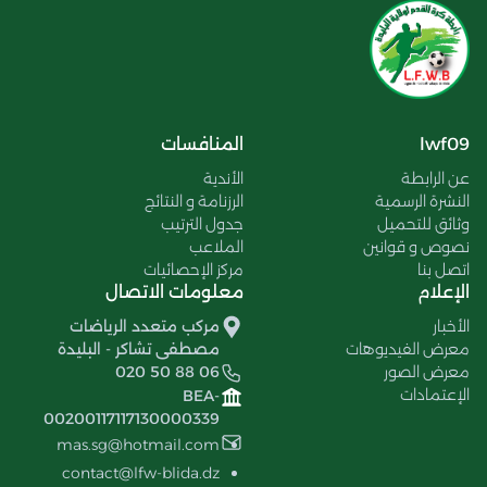
lwf09
المنافسات
عن الرابطة
الأندية
النشرة الرسمية
الرزنامة و النتائج
وثائق للتحميل
جدول الترتيب
نصوص و قوانين
الملاعب
اتصل بنا
مركز الإحصائيات
الإعلام
معلومات الاتصال
الأخبار
مركب متعدد الرياضات
معرض الفيديوهات
مصطفى تشاكر - البليدة
معرض الصور
020 50 88 06
الإعتمادات
BEA-
00200117117130000339
mas.sg@hotmail.com
contact@lfw-blida.dz