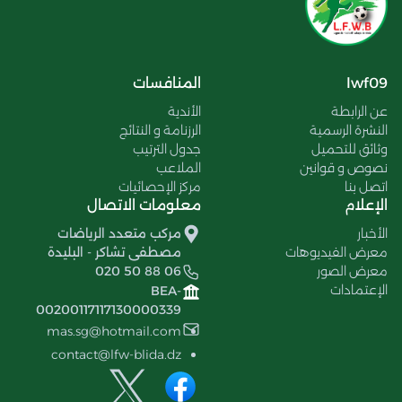
lwf09
المنافسات
عن الرابطة
الأندية
النشرة الرسمية
الرزنامة و النتائج
وثائق للتحميل
جدول الترتيب
نصوص و قوانين
الملاعب
اتصل بنا
مركز الإحصائيات
الإعلام
معلومات الاتصال
الأخبار
مركب متعدد الرياضات
معرض الفيديوهات
مصطفى تشاكر - البليدة
معرض الصور
020 50 88 06
الإعتمادات
BEA-
00200117117130000339
mas.sg@hotmail.com
contact@lfw-blida.dz