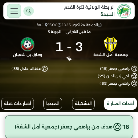
الرابطة الولائية لكرة القدم
البليدة
الجمعة 24 أكتوبر 2025
15:00
شفة
ما قبل الشرفي
الجولة 3
1
-
3
جمعية أمل الشفة
وفاق بن شعبان
براهمي جعفر (18')
عنفاف عادل (35')
ناجي زين الدين (25')
براهمي جعفر (85')
أحداث المباراة
التشكيلة
الميديا
أخبار ذات صلة
18'
هدف من براهمي جعفر (جمعية أمل الشفة)