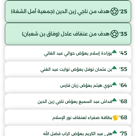
25'
هدف من ناجي زين الدين (جمعية أمل الشفة)
35'
هدف من عنفاف عادل (وفاق بن شعبان)
45'
بوزادة إسلام يعوّض حواتي عبد الغاني
55'
بن عثمان نوفل يعوّض توايت عبد الغني
64'
حوي هيثم يعوّض زيان فارس
68'
قداش عبد السميع يعوّض ناجي زين الدين
68'
بطاقة صفراء لعنفاف نور الإسلام
75'
هني عبد الكريم يعوّض كراب فضل الله