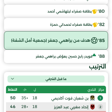
80'
بطاقة صفراء لبلهاشمي أحمد
82'
بطاقة صفراء لحمداني حمزة
85'
هدف من براهمي جعفر (جمعية أمل الشفة)
88'
قويدر رابح حسين يعوّض براهمي جعفر
الترتيب
ما قبل الشرفي
ل
+/-
النقاط
مركز
النادي
50
+35
18
بن شعبان فوت أكاديمي
1
46
+28
18
إتحاد مغربي عبد العزيز
2