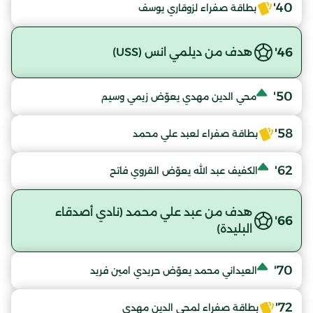
40'
بطاقة صفراء لزوقاري يوسف
46'
هدف من ديلمي انس (USS)
50'
محي الدين مهدي يعوّض زيمي وسيم
58'
بطاقة صفراء لعبد علي محمد
62'
الكفيف عبد الله يعوّض القروي فاتح
هدف من عبد علي محمد (نادي أصدقاء
66'
البليدة)
70'
العيداني محمد يعوّض حريدي امين فريد
72'
بطاقة صفراء لمحي الدين مهدي