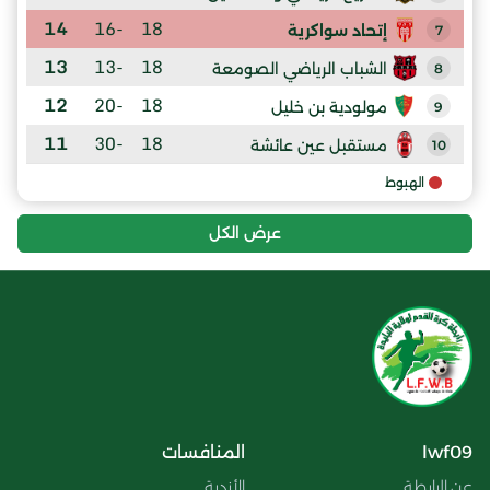
14
-16
18
إتحاد سواكرية
7
13
-13
18
الشباب الرياضي الصومعة
8
12
-20
18
مولودية بن خليل
9
11
-30
18
مستقبل عين عائشة
10
الهبوط
عرض الكل
lwf09
المنافسات
عن الرابطة
الأندية