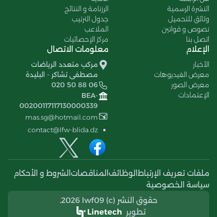
النشرة الرسمية
الرزنامة و النتائج
وثائق للتحميل
جدول الترتيب
نصوص و قوانين
الملاعب
اتصل بنا
مركز الإحصائيات
الإعلام
معلومات الاتصال
الأخبار
مركب متعدد الرياضات
معرض الفيديوهات
مصطفى تشاكر - البليدة
معرض الصور
020 50 88 06
الإعتمادات
BEA-
00200117117130000339
mas.sg@hotmail.com
contact@lfw-blida.dz
ملفات تعريف الإرتباط
الوظائف
المناقصات
الشروط و الأحكام
سياسة الخصوصية
حقوق النشر (c) 2026 lwf09.
تطوير
Linetech