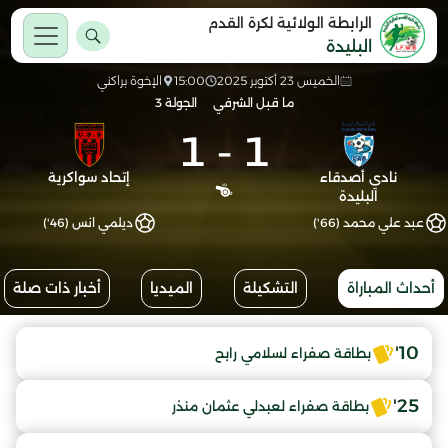
الرابطة الولائية لكرة القدم
البليدة
الخميس 23 أكتوبر 2025
15:00
الإخوة براكني
ما قبل الشرفي
الجولة 3
1
-
1
نادي أصدقاء
إتحاد سواكرية
البليدة
عبد علي محمد (66')
ديلمي انس (46')
أحداث المباراة
التشكيلة
الميديا
أخبار ذات صلة
10'
بطاقة صفراء لسلامي رابح
25'
بطاقة صفراء لعبدلي عثمان منذر