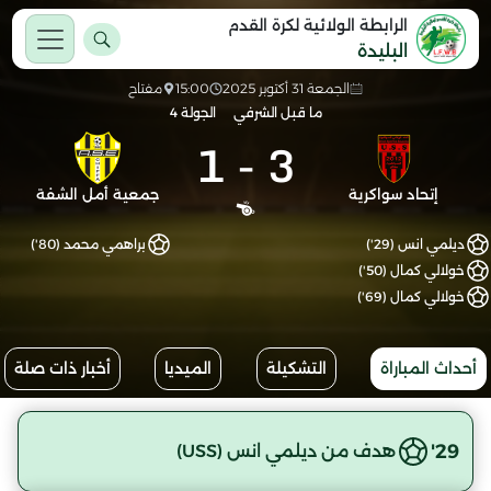
الرابطة الولائية لكرة القدم
البليدة
الجمعة 31 أكتوبر 2025
15:00
مفتاح
ما قبل الشرفي
الجولة 4
1
-
3
إتحاد سواكرية
جمعية أمل الشفة
ديلمي انس (29')
براهمي محمد (80')
خولالي كمال (50')
خولالي كمال (69')
أحداث المباراة
التشكيلة
الميديا
أخبار ذات صلة
29'
هدف من ديلمي انس (USS)