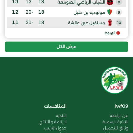
13
-13
18
الشباب الرياضي الصومعة
8
12
-20
18
مولودية بن خليل
9
11
-30
18
مستقبل عين عائشة
10
الهبوط
عرض الكل
lwf09
المنافسات
عن الرابطة
الأندية
النشرة الرسمية
الرزنامة و النتائج
وثائق للتحميل
جدول الترتيب