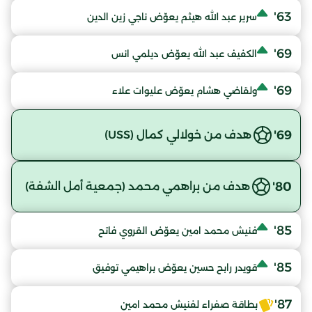
63'
سرير عبد الله هيثم يعوّض ناجي زين الدين
69'
الكفيف عبد الله يعوّض ديلمي انس
69'
ولقاضي هشام يعوّض عليوات علاء
69'
هدف من خولالي كمال (USS)
80'
هدف من براهمي محمد (جمعية أمل الشفة)
85'
فنيش محمد امين يعوّض القروي فاتح
85'
قويدر رابح حسين يعوّض براهيمي توفيق
87'
بطاقة صفراء لفنيش محمد امين