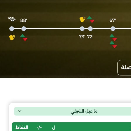
'88
'67
'73
'72
صلة
ما قبل الشرفي
ل
+/-
النقاط