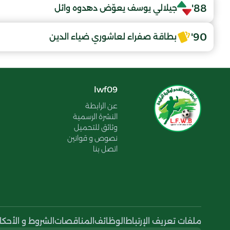
88'
جيلالي يوسف يعوّض دهدوه وائل
90'
بطاقة صفراء لعاشوري ضياء الدين
lwf09
عن الرابطة
النشرة الرسمية
وثائق للتحميل
نصوص و قوانين
اتصل بنا
ملفات تعريف الإرتباط
الوظائف
المناقصات
الشروط و الأحكا