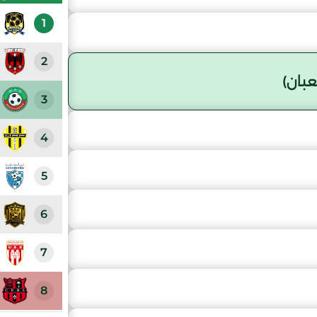
1
2
بان)
3
4
5
6
7
8