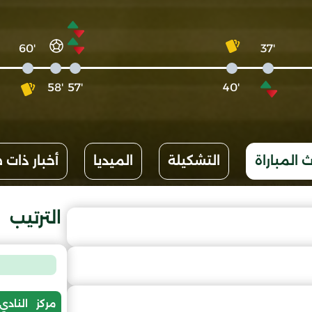
'60
'37
'58
'57
'40
 المباراة
التشكيلة
الميديا
أخبار ذات 
الترتيب
مركز
النادي