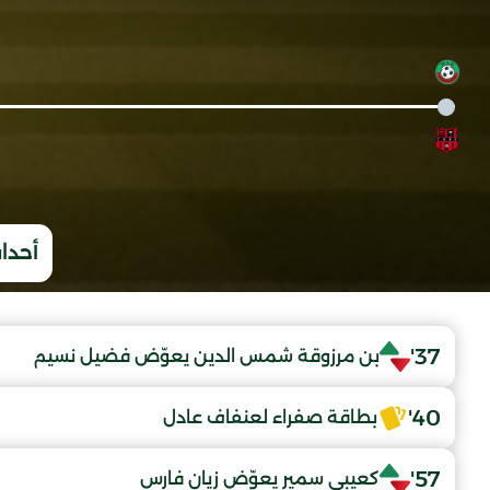
أحداث
37'
بن مرزوقة شمس الدين يعوّض فضيل نسيم
40'
بطاقة صفراء لعنفاف عادل
57'
كعيبي سمير يعوّض زيان فارس