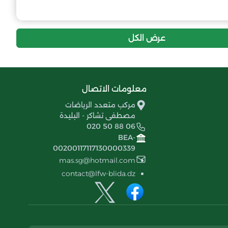
12
-20
18
مولودية بن خليل
11
-30
18
مستقبل عين عائشة
عرض الكل
معلومات الاتصال
مركب متعدد الرياضات
مصطفى تشاكر - البليدة
020 50 88 06
BEA-
00200117117130000339
mas.sg@hotmail.com
contact@lfw-blida.dz