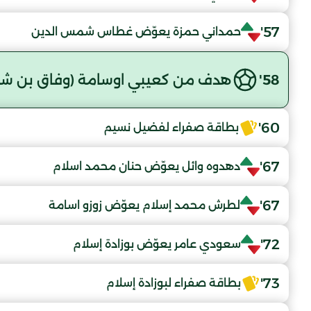
57'
حمداني حمزة يعوّض غطاس شمس الدين
58'
هدف من كعيبي اوسامة (وفاق بن شع
60'
بطاقة صفراء لفضيل نسيم
67'
دهدوه وائل يعوّض حنان محمد اسلام
67'
لطرش محمد إسلام يعوّض زوزو اسامة
72'
سعودي عامر يعوّض بوزادة إسلام
73'
بطاقة صفراء لبوزادة إسلام