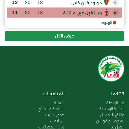
12
-20
18
مولودية بن خليل
9
11
-30
18
مستقبل عين عائشة
10
الهبوط
عرض الكل
lwf09
المنافسات
عن الرابطة
الأندية
النشرة الرسمية
الرزنامة و النتائج
وثائق للتحميل
جدول الترتيب
نصوص و قوانين
الملاعب
اتصل بنا
مركز الإحصائيات