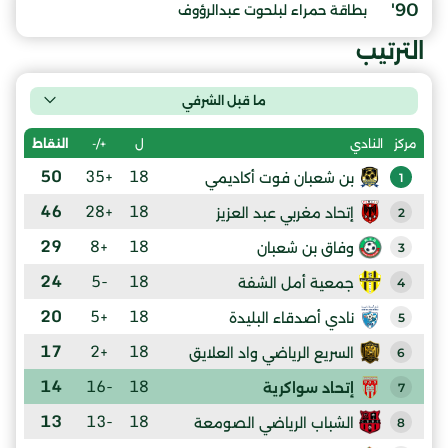
90'
بطاقة حمراء لبلحوت عبدالرؤوف
الترتيب
ما قبل الشرفي
ل
+/-
النقاط
مركز
النادي
50
+35
18
بن شعبان فوت أكاديمي
1
46
+28
18
إتحاد مغربي عبد العزيز
2
29
+8
18
وفاق بن شعبان
3
24
-5
18
جمعية أمل الشفة
4
20
+5
18
نادي أصدقاء البليدة
5
17
+2
18
السريع الرياضي واد العلايق
6
14
-16
18
إتحاد سواكرية
7
13
-13
18
الشباب الرياضي الصومعة
8