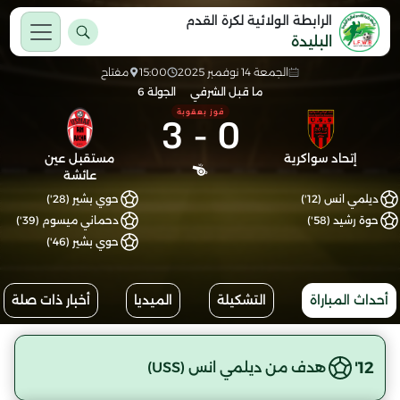
الرابطة الولائية لكرة القدم
البليدة
الجمعة 14 نوفمبر 2025
15:00
مفتاح
ما قبل الشرفي
الجولة 6
3
-
0
فوز بعقوبة
إتحاد سواكرية
مستقبل عين
عائشة
ديلمي انس (12')
حوي بشير (28')
حوة رشيد (58')
دحماني ميسوم (39')
حوي بشير (46')
أحداث المباراة
التشكيلة
الميديا
أخبار ذات صلة
12'
هدف من ديلمي انس (USS)