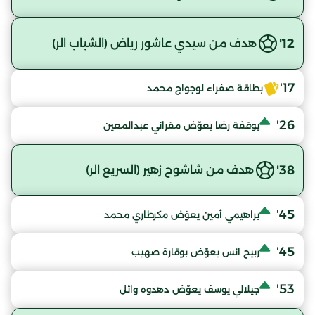
12'
هدف من سيدي عاشور رياض (الشباب الر)
17'
بطاقة صفراء لوجواج محمد
26'
بوقفة رضا يعوّض مقراني عبدالمعين
38'
هدف من شاشوح زهير (السريع الر)
45'
براهيمي أمين يعوّض مكرطاري محمد
45'
ربيح انس يعوّض بوقارة صهيب
53'
جيلالي يوسف يعوّض دهدوه وائل