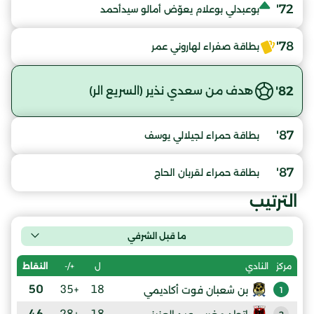
72'
بوعبدلي بوعلام يعوّض أمالو سيدأحمد
78'
بطاقة صفراء لهاروني عمر
82'
هدف من سعدي نذير (السريع الر)
87'
بطاقة حمراء لجيلالي يوسف
87'
بطاقة حمراء لقربان الحاج
الترتيب
ما قبل الشرفي
ل
+/-
النقاط
مركز
النادي
50
+35
18
بن شعبان فوت أكاديمي
1
46
+28
18