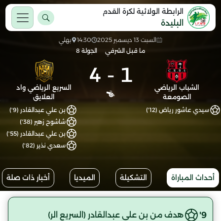
الرابطة الولائية لكرة القدم
البليدة
السبت 13 ديسمبر 2025
14:30
بهلي
ما قبل الشرفي
الجولة 8
4
-
1
الشباب الرياضي
السريع الرياضي واد
الصومعة
العلايق
سيدي عاشور رياض (12')
بن علي عبدالقادر (9')
شاشوح زهير (38')
بن علي عبدالقادر (55')
سعدي نذير (82')
أحداث المباراة
التشكيلة
الميديا
أخبار ذات صلة
9'
هدف من بن علي عبدالقادر (السريع الر)