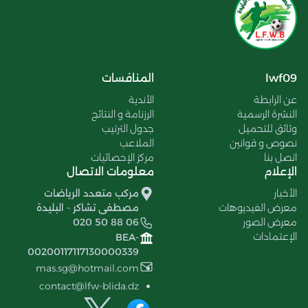
lwf09
المنافسات
عن الرابطة
الأندية
النشرة الرسمية
الرزنامة و النتائج
وثائق للتحميل
جدول الترتيب
نصوص و قوانين
الملاعب
اتصل بنا
مركز الإحصائيات
الإعلام
معلومات الاتصال
الأخبار
مركب متعدد الرياضات
معرض الفيديوهات
مصطفى تشاكر - البليدة
معرض الصور
020 50 88 06
الإعتمادات
BEA-
00200117117130000339
mas.sg@hotmail.com
contact@lfw-blida.dz