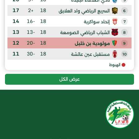
17
+2
18
السريع الرياضي واد العلايق
6
14
-16
18
إتحاد سواكرية
7
13
-13
18
الشباب الرياضي الصومعة
8
12
-20
18
مولودية بن خليل
9
11
-30
18
مستقبل عين عائشة
10
الهبوط
عرض الكل