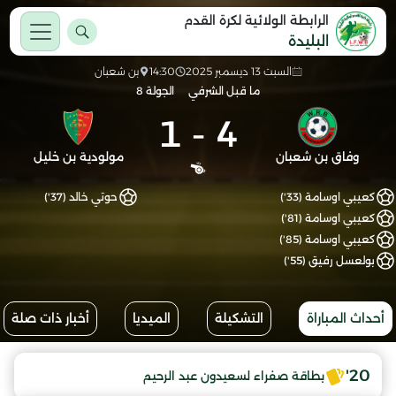
الرابطة الولائية لكرة القدم
البليدة
السبت 13 ديسمبر 2025
14:30
بن شعبان
ما قبل الشرفي
الجولة 8
1
-
4
وفاق بن شعبان
مولودية بن خليل
كعيبي اوسامة (33')
حوتي خالد (37')
كعيبي اوسامة (81')
كعيبي اوسامة (85')
بولعسل رفيق (55')
أحداث المباراة
التشكيلة
الميديا
أخبار ذات صلة
20'
بطاقة صفراء لسعيدون عبد الرحيم