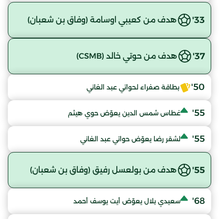
33'
هدف من كعيبي اوسامة (وفاق بن شعبان)
37'
هدف من حوتي خالد (CSMB)
50'
بطاقة صفراء لحواتي عبد الغاني
55'
غطاس شمس الدين يعوّض حوي هيثم
55'
لشقر رضا يعوّض حواتي عبد الغاني
55'
هدف من بولعسل رفيق (وفاق بن شعبان)
68'
سعيدي بلال يعوّض أيت يوسف أحمد