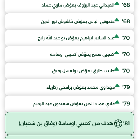
68'
العيداني عبد الرؤوف يعوّض ماوي عماد
68'
خندوقي الياس يعوّض خاشوش نور الدين
70'
عبد السلام ابراهيم يعوّض بو عبد الله رابح
70'
كعيبي سمير يعوّض كعيبي اوسامة
70'
طبيب طارق يعوّض بولعسل رفيق
79'
مهداوي محمد يعوّض برامقي زكارياء
79'
غلاي عماد الدين يعوّض سعيدون عبد الرحيم
81'
هدف من كعيبي اوسامة (وفاق بن شعبان)