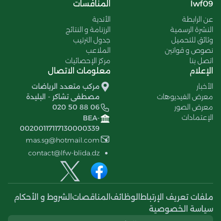
lwf09
المنافسات
عن الرابطة
الأندية
النشرة الرسمية
الرزنامة و النتائج
وثائق للتحميل
جدول الترتيب
نصوص و قوانين
الملاعب
اتصل بنا
مركز الإحصائيات
الإعلام
معلومات الاتصال
الأخبار
مركب متعدد الرياضات
معرض الفيديوهات
مصطفى تشاكر - البليدة
معرض الصور
020 50 88 06
الإعتمادات
BEA-
00200117117130000339
mas.sg@hotmail.com
contact@lfw-blida.dz
ملفات تعريف الإرتباط
الوظائف
المناقصات
الشروط و الأحكام
سياسة الخصوصية