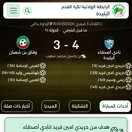
الرابطة الولائية لكرة القدم
البليدة
الثلاثاء 3 فيفري 2026
15:00
الإخوة براكني
ما قبل الشرفي
الجولة 11
3
-
4
نادي أصدقاء
وفاق بن شعبان
بن حاسين محمد شعيب
البليدة
حريدي امين فريد (8')
كعيبي اوسامة (36')
حريدي امين فريد (25')
بلهاشيمي وليد (45'+16)
زيمي وسيم (40')
كعيبي اوسامة (81')
حريدي امين فريد (43')
أحداث المباراة
التشكيلة
الميديا
أخبار ذات صلة
هدف من حريدي امين فريد (نادي أصدقاء
8'