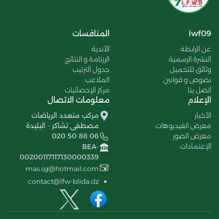
lwf09
المنافسات
عن الرابطة
الأندية
النشرة الرسمية
الرزنامة و النتائج
وثائق للتحميل
جدول الترتيب
نصوص و قوانين
الملاعب
اتصل بنا
مركز الإحصائيات
الإعلام
معلومات الاتصال
الأخبار
مركب متعدد الرياضات
معرض الفيديوهات
مصطفى تشاكر - البليدة
معرض الصور
020 50 88 06
الإعتمادات
BEA-
00200117117130000339
mas.sg@hotmail.com
contact@lfw-blida.dz