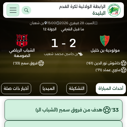
الرابطة الولائية لكرة القدم
البليدة
السبت 28 فيفري 2026
15:00
بن شعبان
ما قبل الشرفي
الجولة 12
1
-
2
مولودية بن خليل
الشباب الرياضي
بن حاسين محمد شعيب
الصومعة
خاشوش نور الدين (61')
فروق سمير (33')
ماوي عماد (71')
أحداث المباراة
التشكيلة
الميديا
أخبار ذات صلة
33'
هدف من فروق سمير (الشباب الر)