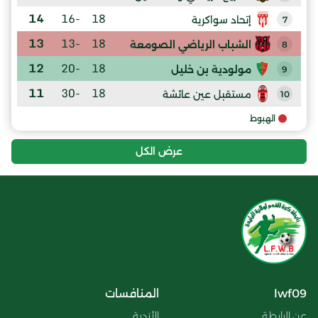
14
-16
18
إتحاد سواكرية
7
13
-13
18
الشباب الرياضي الصومعة
8
12
-20
18
مولودية بن خليل
9
11
-30
18
مستقبل عين عائشة
10
الهبوط
عرض الكل
lwf09
المنافسات
عن الرابطة
الأندية