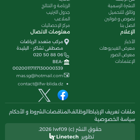
النشرة الرسمية
الرزنامة و النتائج
وثائق للتحميل
جدول الترتيب
نصوص و قوانين
الملاعب
اتصل بنا
مركز الإحصائيات
الإعلام
معلومات الاتصال
الأخبار
مركب متعدد الرياضات
معرض الفيديوهات
مصطفى تشاكر - البليدة
معرض الصور
020 50 88 06
الإعتمادات
BEA-
00200117117130000339
mas.sg@hotmail.com
contact@lfw-blida.dz
ملفات تعريف الإرتباط
الوظائف
المناقصات
الشروط و الأحكام
سياسة الخصوصية
حقوق النشر (c) 2026 lwf09.
تطوير
Linetech