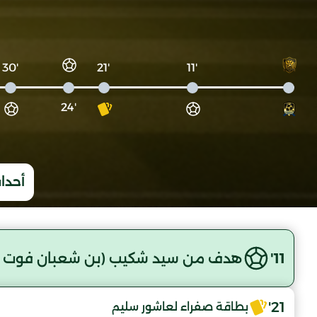
'30
'21
'11
'24
أحداث
11'
هدف من سيد شكيب (بن شعبان فوت أ
21'
بطاقة صفراء لعاشور سليم