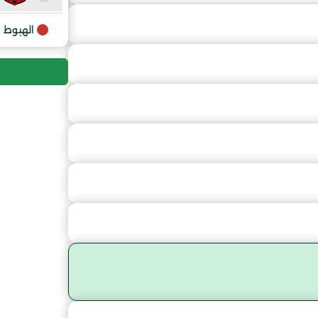
9
الهبوط
10