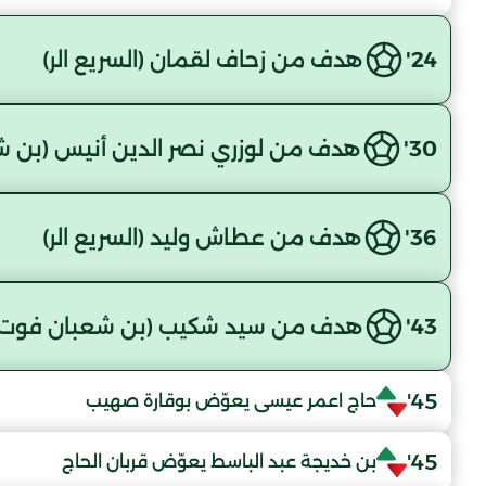
24'
هدف من زحاف لقمان (السريع الر)
30'
هدف من لوزري نصر الدين أنيس (بن ش
36'
هدف من عطاش وليد (السريع الر)
43'
هدف من سيد شكيب (بن شعبان فوت 
45'
حاج اعمر عيسى يعوّض بوقارة صهيب
45'
بن خديجة عبد الباسط يعوّض قربان الحاج