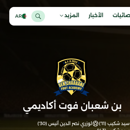
صائيات
الأخبار
المزيد
AR
بن شعبان فوت أكاديمي
سيد شكيب (11')
لوزري نصر الدين أنيس (30')