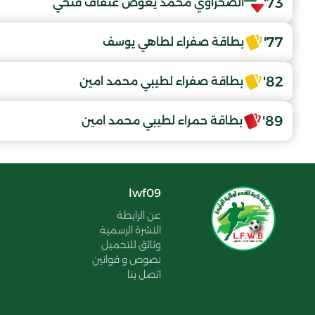
73'
الصحراوي محمد يعوّض عنفاف فتحي
77'
بطاقة صفراء لطاهي يوسف
82'
بطاقة صفراء لطيبي محمد امين
89'
بطاقة حمراء لطيبي محمد امين
lwf09
عن الرابطة
النشرة الرسمية
وثائق للتحميل
نصوص و قوانين
اتصل بنا