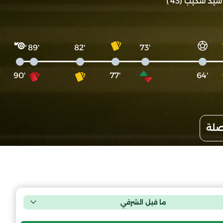
سيد شكيب (43')
'89
'82
'73
'90
'77
'64
صلة
ما قبل الشرفي