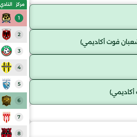
مركز
النادي
1
2
عبان فوت أكاديمي)
3
4
5
أكاديمي)
6
7
8