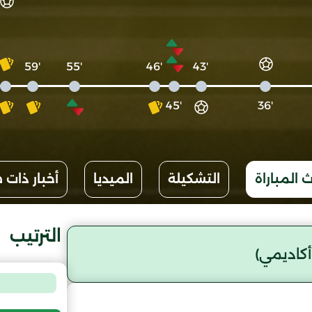
'59
'55
'46
'43
'45
'36
 المباراة
التشكيلة
الميديا
أخبار ذات 
الترتيب
كاديمي)