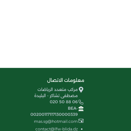
معلومات الاتصال
مركب متعدد الرياضات
مصطفى تشاكر - البليدة
020 50 88 06
BEA-
00200117117130000339
mas.sg@hotmail.com
contact@lfw-blida.dz