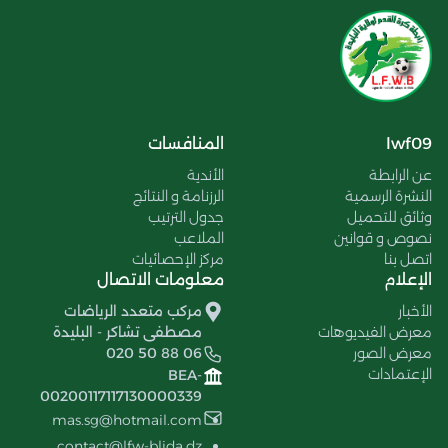
lwf09
المنافسات
عن الرابطة
الأندية
النشرة الرسمية
الرزنامة و النتائج
وثائق للتحميل
جدول الترتيب
نصوص و قوانين
الملاعب
اتصل بنا
مركز الإحصائيات
الإعلام
معلومات الاتصال
الأخبار
مركب متعدد الرياضات
معرض الفيديوهات
مصطفى تشاكر - البليدة
معرض الصور
020 50 88 06
الإعتمادات
BEA-
00200117117130000339
mas.sg@hotmail.com
contact@lfw-blida.dz