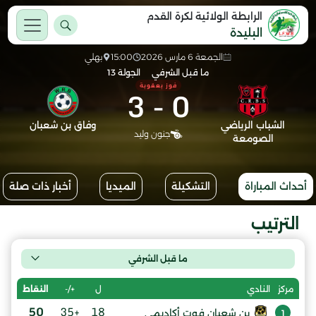
الرابطة الولائية لكرة القدم
البليدة
الجمعة 6 مارس 2026
15:00
بهلي
ما قبل الشرفي
الجولة 13
فوز بعقوبة
3
-
0
الشباب الرياضي
وفاق بن شعبان
جنون وليد
الصومعة
أحداث المباراة
التشكيلة
الميديا
أخبار ذات صلة
الترتيب
ما قبل الشرفي
ل
+/-
النقاط
مركز
النادي
50
+35
18
بن شعبان فوت أكاديمي
1