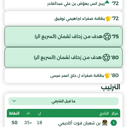
72'
ربيح انس يعوّض بن علي عبدالقادر
72'
بطاقة صفراء لبراهيمي توفيق
75'
هدف من زحاف لقمان (السريع الر)
80'
هدف من زحاف لقمان (السريع الر)
80'
بطاقة صفراء ل حاج اعمر عيسى
الترتيب
ما قبل الشرفي
ل
+/-
النقاط
مركز
النادي
50
+35
18
بن شعبان فوت أكاديمي
1