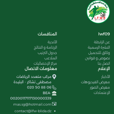
lwf09
المنافسات
عن الرابطة
الأندية
النشرة الرسمية
الرزنامة و النتائج
وثائق للتحميل
جدول الترتيب
نصوص و قوانين
الملاعب
اتصل بنا
مركز الإحصائيات
الإعلام
معلومات الاتصال
الأخبار
مركب متعدد الرياضات
معرض الفيديوهات
مصطفى تشاكر - البليدة
معرض الصور
020 50 88 06
الإعتمادات
BEA-
00200117117130000339
mas.sg@hotmail.com
contact@lfw-blida.dz