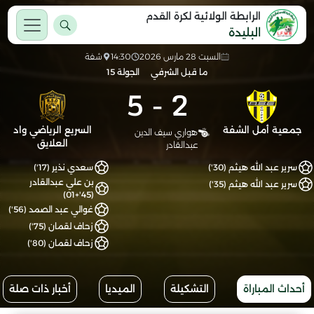
الرابطة الولائية لكرة القدم
البليدة
السبت 28 مارس 2026
14:30
شفة
ما قبل الشرفي
الجولة 15
5
-
2
جمعية أمل الشفة
السريع الرياضي واد
هواري سيف الدين
العلايق
عبدالقادر
سرير عبد الله هيثم (30')
سعدي نذير (17')
بن علي عبدالقادر
سرير عبد الله هيثم (35')
(45'+01)
غوالي عبد الصمد (56')
زحاف لقمان (75')
زحاف لقمان (80')
أحداث المباراة
التشكيلة
الميديا
أخبار ذات صلة