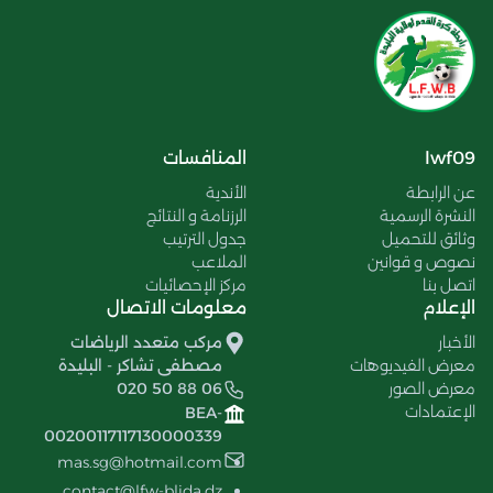
lwf09
المنافسات
عن الرابطة
الأندية
النشرة الرسمية
الرزنامة و النتائج
وثائق للتحميل
جدول الترتيب
نصوص و قوانين
الملاعب
اتصل بنا
مركز الإحصائيات
الإعلام
معلومات الاتصال
الأخبار
مركب متعدد الرياضات
معرض الفيديوهات
مصطفى تشاكر - البليدة
معرض الصور
020 50 88 06
الإعتمادات
BEA-
00200117117130000339
mas.sg@hotmail.com
contact@lfw-blida.dz