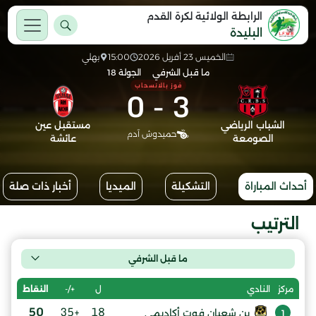
الرابطة الولائية لكرة القدم
البليدة
الخميس 23 أفريل 2026
15:00
بهلي
ما قبل الشرفي
الجولة 18
فوز بالانسحاب
0
-
3
الشباب الرياضي
مستقبل عين
حميدوش آدم
الصومعة
عائشة
أحداث المباراة
التشكيلة
الميديا
أخبار ذات صلة
الترتيب
ما قبل الشرفي
ل
+/-
النقاط
مركز
النادي
50
+35
18
بن شعبان فوت أكاديمي
1