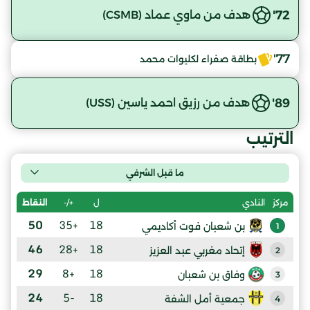
72'
هدف من ماوي عماد (CSMB)
77'
بطاقة صفراء لكليوات محمد
89'
هدف من رزيق احمد ياسين (USS)
الترتيب
ما قبل الشرفي
ل
+/-
النقاط
مركز
النادي
50
+35
18
بن شعبان فوت أكاديمي
1
46
+28
18
إتحاد مغربي عبد العزيز
2
29
+8
18
وفاق بن شعبان
3
24
-5
18
جمعية أمل الشفة
4