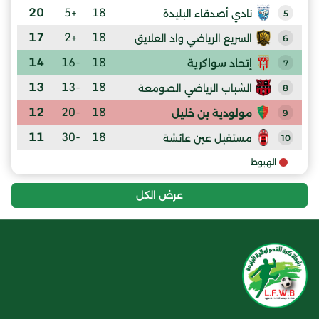
20
+5
18
نادي أصدقاء البليدة
5
17
+2
18
السريع الرياضي واد العلايق
6
14
-16
18
إتحاد سواكرية
7
13
-13
18
الشباب الرياضي الصومعة
8
12
-20
18
مولودية بن خليل
9
11
-30
18
مستقبل عين عائشة
10
الهبوط
عرض الكل