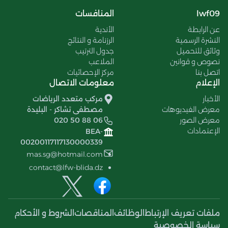
lwf09
المنافسات
عن الرابطة
الأندية
النشرة الرسمية
الرزنامة و النتائج
وثائق للتحميل
جدول الترتيب
نصوص و قوانين
الملاعب
اتصل بنا
مركز الإحصائيات
الإعلام
معلومات الاتصال
الأخبار
مركب متعدد الرياضات
معرض الفيديوهات
مصطفى تشاكر - البليدة
معرض الصور
020 50 88 06
الإعتمادات
BEA-
00200117117130000339
mas.sg@hotmail.com
contact@lfw-blida.dz
ملفات تعريف الإرتباط
الوظائف
المناقصات
الشروط و الأحكام
سياسة الخصوصية