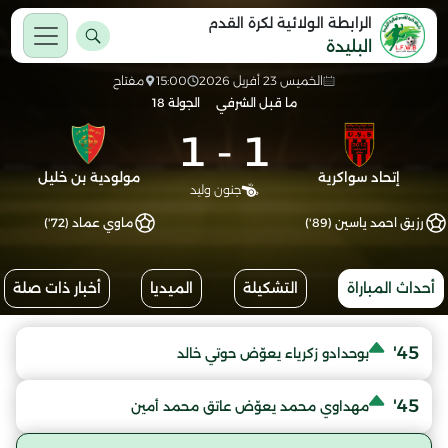
الرابطة الولائية لكرة القدم
البليدة
الخميس 23 أفريل 2026
15:00
مفتاح
ما قبل الشرفي
الجولة 18
1
-
1
إتحاد سواكرية
مولودية بن خليل
جنون وليد
رزيق احمد ياسين (89')
ماوي عماد (72')
أحداث المباراة
التشكيلة
الميديا
أخبار ذات صلة
45'
بوحدادو زكرياء يعوّض حوتي خالد
45'
مهداوي محمد يعوّض عاتق محمد أمين