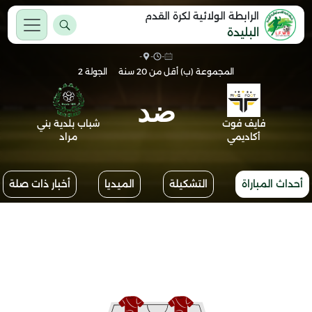
الرابطة الولائية لكرة القدم
البليدة
-
-
-
المجموعة (ب) أقل من 20 سنة
الجولة 2
ضد
فايف فوت
شباب بلدية بني
أكاديمي
مراد
أحداث المباراة
التشكيلة
الميديا
أخبار ذات صلة