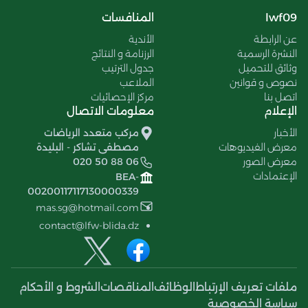
lwf09
المنافسات
عن الرابطة
الأندية
النشرة الرسمية
الرزنامة و النتائج
وثائق للتحميل
جدول الترتيب
نصوص و قوانين
الملاعب
اتصل بنا
مركز الإحصائيات
الإعلام
معلومات الاتصال
الأخبار
مركب متعدد الرياضات
معرض الفيديوهات
مصطفى تشاكر - البليدة
معرض الصور
020 50 88 06
الإعتمادات
BEA-
00200117117130000339
mas.sg@hotmail.com
contact@lfw-blida.dz
ملفات تعريف الإرتباط
الوظائف
المناقصات
الشروط و الأحكام
سياسة الخصوصية