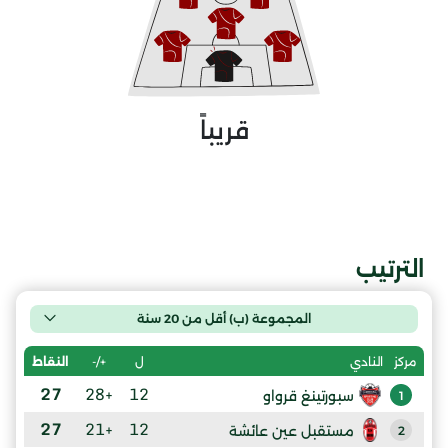
قريباً
الترتيب
المجموعة (ب) أقل من 20 سنة
ل
+/-
النقاط
مركز
النادي
27
+28
12
سبورتينغ قرواو
1
27
+21
12
مستقبل عين عائشة
2