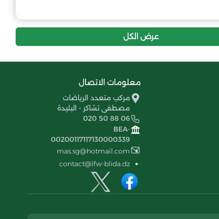
عرض الكل
معلومات الاتصال
مركب متعدد الرياضات
مصطفى تشاكر - البليدة
020 50 88 06
BEA-
00200117117130000339
mas.sg@hotmail.com
contact@lfw-blida.dz