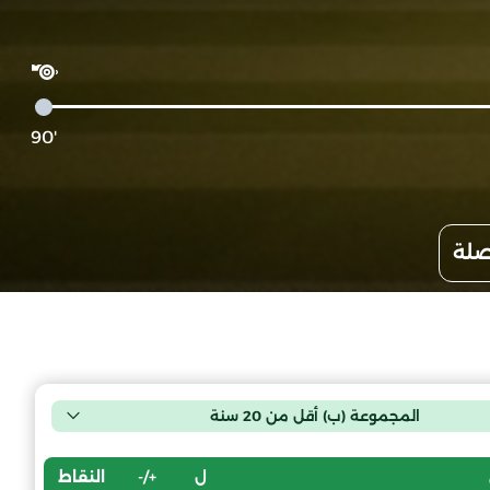
'90
صلة
المجموعة (ب) أقل من 20 سنة
ل
+/-
النقاط