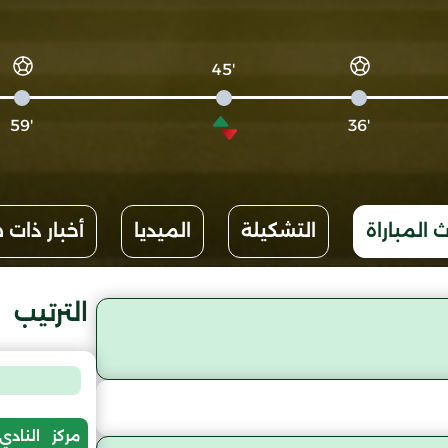
'45
'59
'36
 المباراة
التشكيلة
الميديا
أخبار ذات 
الترتيب
مركز
النادي