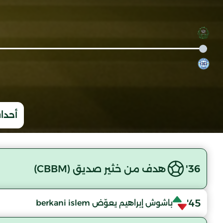
أحداث
36'
هدف من خثير صديق (CBBM)
45'
باشوش إبراهيم يعوّض berkani islem