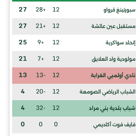
27
+28
12
سبورتينغ قرواو
27
+21
12
مستقبل عين عائشة
25
+9
12
إتحاد سواكرية
21
+7
12
مولودية واد العلايق
13
-13
12
نادي أولمبي الغرابة
4
-20
12
الشباب الرياضي الصومعة
4
-32
12
شباب بلدية بني مراد
0
0
0
فايف فوت أكاديمي