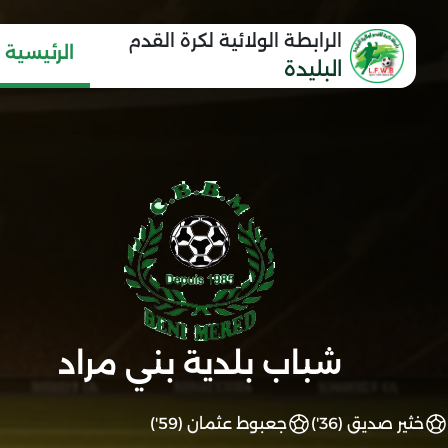
الرابطة الولائية لكرة القدم
الرئيسية
البليدة
شباب بلدية بني مراد
خثير صديق (36')
جعبوط عثمان (59')