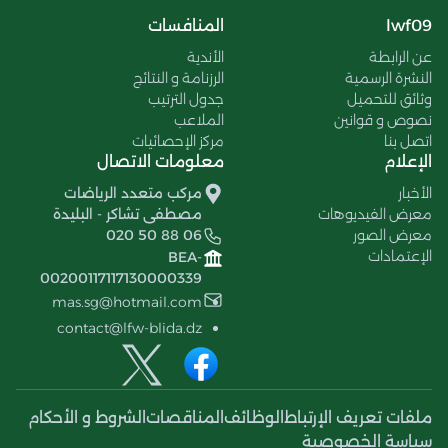
lwf09
المنافسات
عن الرابطة
الأندية
النشرة الرسمية
الرزنامة و النتائج
وثائق للتحميل
جدول الترتيب
نصوص و قوانين
الملاعب
اتصل بنا
مركز الإحصائيات
الإعلام
معلومات الاتصال
الأخبار
مركب متعدد الرياضات
معرض الفيديوهات
مصطفى تشاكر - البليدة
معرض الصور
020 50 88 06
الإعتمادات
BEA-
00200117117130000339
mas.sg@hotmail.com
contact@lfw-blida.dz
ملفات تعريف الإرتباط
الوظائف
المناقصات
الشروط و الأحكام
سياسة الخصوصية