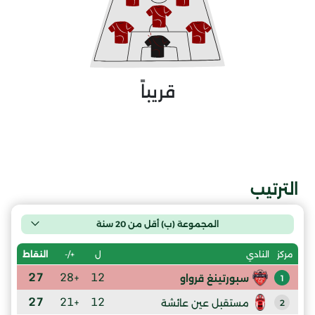
قريباً
الترتيب
المجموعة (ب) أقل من 20 سنة
ل
+/-
النقاط
مركز
النادي
27
+28
12
سبورتينغ قرواو
1
27
+21
12
مستقبل عين عائشة
2