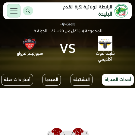
الرابطة الولائية لكرة القدم
البليدة
-
-
-
المجموعة (ب) أقل من 20 سنة
الجولة 8
VS
فايف فوت
سبورتينغ قرواو
أكاديمي
أحداث المباراة
التشكيلة
الميديا
أخبار ذات صلة