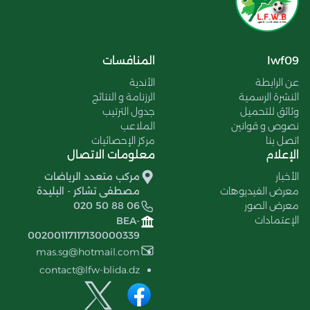
lwf09
المنافسات
عن الرابطة
الأندية
النشرة الرسمية
الرزنامة و النتائج
وثائق للتحميل
جدول الترتيب
نصوص و قوانين
الملاعب
اتصل بنا
مركز الإحصائيات
الإعلام
معلومات الاتصال
الأخبار
مركب متعدد الرياضات
معرض الفيديوهات
مصطفى تشاكر - البليدة
معرض الصور
020 50 88 06
الإعتمادات
BEA-
00200117117130000339
mas.sg@hotmail.com
contact@lfw-blida.dz