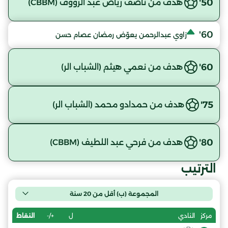
50'
هدف من ناصف رياض عبد الرؤوف (CBBM)
60'
زاوي عبدالرحمن يعوّض رمضان عصام حسن
60'
هدف من نعمي هيثم (الشباب الر)
75'
هدف من حمدادو محمد (الشباب الر)
80'
هدف من فرحي عبد اللطيف (CBBM)
الترتيب
المجموعة (ب) أقل من 20 سنة
ل
+/-
النقاط
مركز
النادي