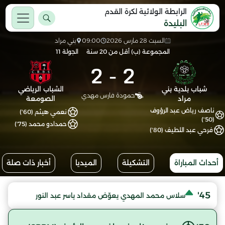
الرابطة الولائية لكرة القدم
البليدة
السبت 28 مارس 2026
09:00
بني مراد
المجموعة (ب) أقل من 20 سنة
الجولة 11
2
-
2
شباب بلدية بني
الشباب الرياضي
حمودة فارس مهدي
مراد
الصومعة
ناصف رياض عبد الرؤوف
نعمي هيثم (60')
(50')
حمدادو محمد (75')
فرحي عبد اللطيف (80')
أحداث المباراة
التشكيلة
الميديا
أخبار ذات صلة
45'
سلاس محمد المهدي يعوّض مقداد ياسر عبد النور