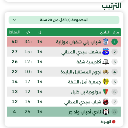
الترتيب
المجموعة (د) أقل من 20 سنة
ل
+/-
النقاط
مركز
النادي
40
+34
14
شباب بني شقران موزاية
1
27
+15
14
مشعل سيدي المداني
2
26
+12
14
أكاديمية شفة
3
22
+10
14
نجوم المستقبل البليدة
4
14
-17
14
جمعية أمل الشفة
5
13
-12
14
مولودية بن خليل
6
12
-16
14
شباب سيدي المداني
7
4
-26
14
نادي أحباب واد جر
8
الهبوط