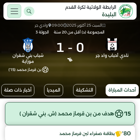
الرابطة الولائية لكرة القدم
البليدة
السبت 25 أكتوبر 2025
09:00
وادي جر
المجموعة (د) أقل من 20 سنة
الجولة 3
1
-
0
نادي أحباب واد جر
شباب بني شقران
موزاية
بن قرماز محمد (15')
أحداث المباراة
التشكيلة
الميديا
أخبار ذات صلة
15'
هدف من بن قرماز محمد (ش. بني شقران )
80'
بطاقة صفراء لبن قرماز محمد