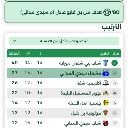
80'
هدف من بن قايو عادل (م.سيدي مداني)
الترتيب
المجموعة (د) أقل من 20 سنة
ل
+/-
النقاط
مركز
النادي
40
+34
14
شباب بني شقران موزاية
1
27
+15
14
مشعل سيدي المداني
2
26
+12
14
أكاديمية شفة
3
22
+10
14
نجوم المستقبل البليدة
4
14
-17
14
جمعية أمل الشفة
5
13
-12
14
مولودية بن خليل
6
12
-16
14
شباب سيدي المداني
7