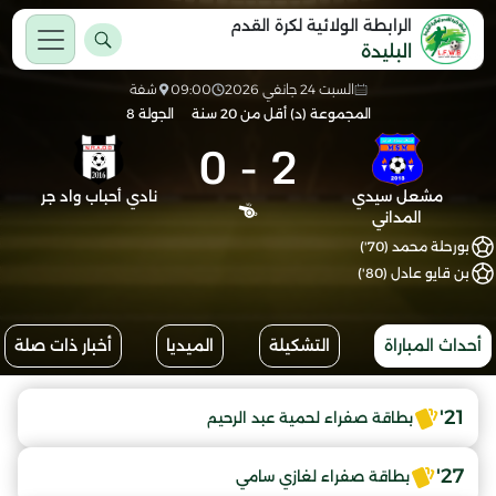
الرابطة الولائية لكرة القدم
البليدة
السبت 24 جانفي 2026
09:00
شفة
المجموعة (د) أقل من 20 سنة
الجولة 8
0
-
2
مشعل سيدي
نادي أحباب واد جر
المداني
بورحلة محمد (70')
بن قايو عادل (80')
أحداث المباراة
التشكيلة
الميديا
أخبار ذات صلة
21'
بطاقة صفراء لحمية عبد الرحيم
27'
بطاقة صفراء لغازي سامي