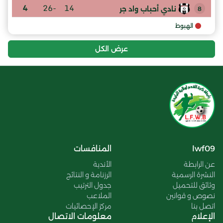
4
-26
14
نادي أحباب واد جر
8
الهبوط
عرض الكل
lwf09
المنافسات
عن الرابطة
الأندية
النشرة الرسمية
الرزنامة و النتائج
وثائق للتحميل
جدول الترتيب
نصوص و قوانين
الملاعب
اتصل بنا
مركز الإحصائيات
الإعلام
معلومات الاتصال