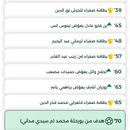
38'
بطاقة صفراء للحرش نور الدين
45'
بن قايو عادل يعوّض تيتوس انس
48'
بطاقة صفراء لزرماني عبد الرحيم
57'
بطاقة صفراء لبن زينب عبد القادر
60'
لحلاح وائل يعوّض حميدات مصعب
63'
بوزيان اشرف يعوّض براهمي ياسر
65'
بطاقة صفراء لالعرابي محمد فخر الدين
70'
هدف من بورحلة محمد (م.سيدي مداني)