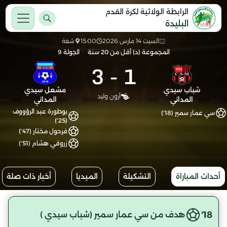
الرابطة الولائية لكرة القدم
البليدة
السبت 14 مارس 2026
15:00
شفة
المجموعة (د) أقل من 20 سنة
الجولة 9
3
-
1
شباب سيدي
مشعل سيدي
أرون وليد
المداني
المداني
بوطورة عبد الرؤووف
سي عمار سمير (18')
(25')
فرحول مختار (47')
زروقي هشام (51')
أحداث المباراة
التشكيلة
الميديا
أخبار ذات صلة
18'
هدف من سي عمار سمير (شباب سيدي )