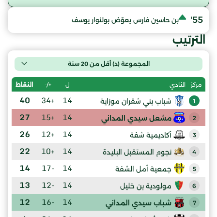
55'
بن حاسين فارس يعوّض بولنوار يوسف
الترتيب
المجموعة (د) أقل من 20 سنة
ل
+/-
النقاط
مركز
النادي
40
+34
14
شباب بني شقران موزاية
1
27
+15
14
مشعل سيدي المداني
2
26
+12
14
أكاديمية شفة
3
22
+10
14
نجوم المستقبل البليدة
4
14
-17
14
جمعية أمل الشفة
5
13
-12
14
مولودية بن خليل
6
12
-16
14
شباب سيدي المداني
7