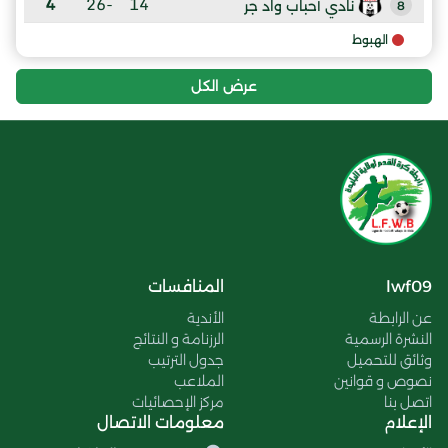
4
-26
14
نادي أحباب واد جر
8
الهبوط
عرض الكل
lwf09
المنافسات
عن الرابطة
الأندية
النشرة الرسمية
الرزنامة و النتائج
وثائق للتحميل
جدول الترتيب
نصوص و قوانين
الملاعب
اتصل بنا
مركز الإحصائيات
الإعلام
معلومات الاتصال