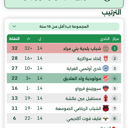
الترتيب
المجموعة (ب) أقل من 18 سنة
ل
+/-
النقاط
مركز
النادي
32
+32
14
شباب بلدية بني مراد
1
28
+16
14
إتحاد سواكرية
2
27
+10
14
نادي أولمبي الغرابة
3
22
+3
14
مولودية واد العلايق
4
16
-1
14
سبورتينغ قرواو
5
13
-19
14
مستقبل عين عائشة
6
11
-19
14
الشباب الرياضي الصومعة
7
6
-22
14
فايف فوت أكاديمي
8