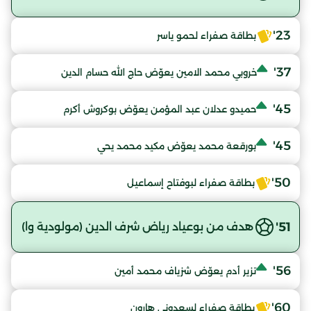
23'
بطاقة صفراء لحمو ياسر
37'
خروبي محمد الامين يعوّض حاج الله حسام الدين
45'
حميدو عدلان عبد المؤمن يعوّض بوكروش أكرم
45'
بورقعة محمد يعوّض مكيد محمد يحي
50'
بطاقة صفراء لبوفتاح إسماعيل
51'
هدف من بوعياد رياض شرف الدين (مولودية وا)
56'
تزير أدم يعوّض شزياف محمد أمين
60'
بطاقة صفراء لسعدوني هارون