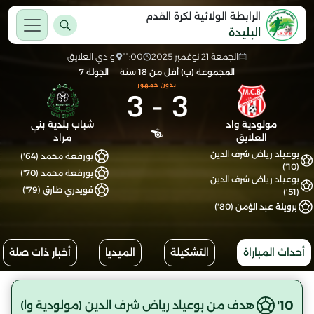
الرابطة الولائية لكرة القدم
البليدة
الجمعة 21 نوفمبر 2025
11:00
وادي العلايق
المجموعة (ب) أقل من 18 سنة
الجولة 7
بدون جمهور
3
-
3
مولودية واد
شباب بلدية بني
العلايق
مراد
بوعياد رياض شرف الدين
بورقعة محمد (64')
(10')
بورقعة محمد (70')
بوعياد رياض شرف الدين
قويدري طارق (79')
(51')
برويلة عبد الؤمن (80')
أحداث المباراة
التشكيلة
الميديا
أخبار ذات صلة
10'
هدف من بوعياد رياض شرف الدين (مولودية وا)