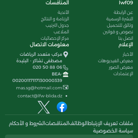
lwf09
المنافسات
عن الرابطة
الأندية
النشرة الرسمية
الرزنامة و النتائج
وثائق للتحميل
جدول الترتيب
نصوص و قوانين
الملاعب
اتصل بنا
مركز الإحصائيات
الإعلام
معلومات الاتصال
الأخبار
مركب متعدد الرياضات
معرض الفيديوهات
مصطفى تشاكر - البليدة
معرض الصور
020 50 88 06
الإعتمادات
BEA-
00200117117130000339
mas.sg@hotmail.com
contact@lfw-blida.dz
ملفات تعريف الإرتباط
الوظائف
المناقصات
الشروط و الأحكام
سياسة الخصوصية