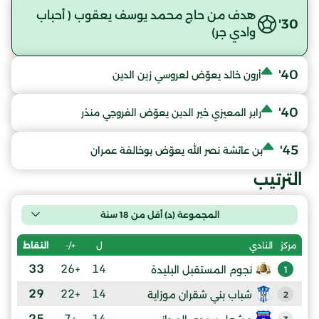
هدف من حاج محمد يوسف يعقوب ( أحباب
30'
وادي جر)
40'
أرون خالد يعوّض لعروسي زين الدين
40'
رابر المعيزي خير الدين يعوّض الفروجي منذر
45'
بن عائشة نصر الله يعوّض بوخالفة عمران
الترتيب
المجموعة (د) أقل من 18 سنة
ل
+/-
النقاط
مركز
النادي
33
+26
14
نجوم المستقبل البليدة
1
29
+22
14
شباب بني شقران موزاية
2
25
+7
14