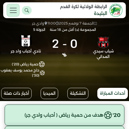
الرابطة الولائية لكرة القدم
البليدة
الجمعة 7 نوفمبر 2025
11:00
وادي جر
المجموعة (د) أقل من 18 سنة
الجولة 5
2
-
0
شباب سيدي
نادي أحباب واد جر
المداني
حمية رياض (20')
حاج محمد يوسف يعقوب
(30')
أحداث المباراة
التشكيلة
الميديا
أخبار ذات صلة
20'
هدف من حمية رياض ( أحباب وادي جر)