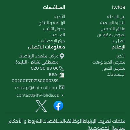
lwf09
المنافسات
عن الرابطة
الأندية
النشرة الرسمية
الرزنامة و النتائج
وثائق للتحميل
جدول الترتيب
نصوص و قوانين
الملاعب
اتصل بنا
مركز الإحصائيات
الإعلام
معلومات الاتصال
الأخبار
مركب متعدد الرياضات
معرض الفيديوهات
مصطفى تشاكر - البليدة
معرض الصور
020 50 88 06
الإعتمادات
BEA-
00200117117130000339
mas.sg@hotmail.com
contact@lfw-blida.dz
ملفات تعريف الإرتباط
الوظائف
المناقصات
الشروط و الأحكام
سياسة الخصوصية