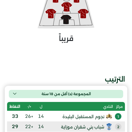
قريباً
الترتيب
المجموعة (د) أقل من 18 سنة
ل
+/-
النقاط
مركز
النادي
33
+26
14
نجوم المستقبل البليدة
1
29
+22
14
شباب بني شقران موزاية
2