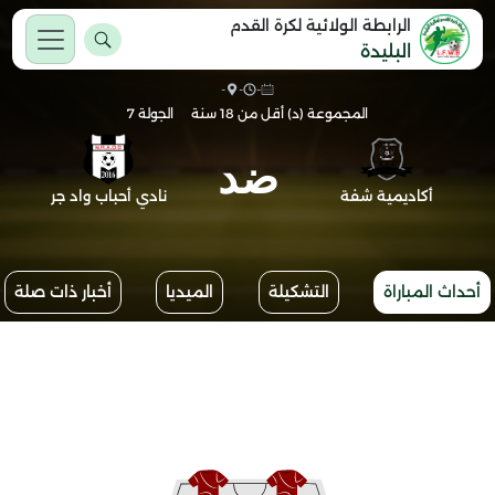
الرابطة الولائية لكرة القدم
البليدة
-
-
-
المجموعة (د) أقل من 18 سنة
الجولة 7
ضد
أكاديمية شفة
نادي أحباب واد جر
أحداث المباراة
التشكيلة
الميديا
أخبار ذات صلة