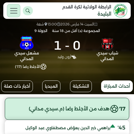
الرابطة الولائية لكرة القدم
البليدة
السبت 14 مارس 2026
13:00
شفة
المجموعة (د) أقل من 18 سنة
الجولة 9
1
-
0
شباب سيدي
مشعل سيدي
أرون وليد
المداني
المداني
الأجلط رضا (17')
أحداث المباراة
التشكيلة
الميديا
أخبار ذات صلة
17'
هدف من الأجلط رضا (م.سيدي مداني)
45'
براهمي خير الدين يعوّض مصطفاوي عبد الوكيل