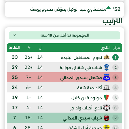
52'
مصطفاوي عبد الوكيل يعوّض دحدوح يوسف
الترتيب
المجموعة (د) أقل من 18 سنة
ل
+/-
النقاط
مركز
النادي
33
+26
14
نجوم المستقبل البليدة
1
29
+22
14
شباب بني شقران موزاية
2
25
+7
14
مشعل سيدي المداني
3
24
+6
14
أكاديمية شفة
4
19
-1
14
مولودية بن خليل
5
17
-4
14
نادي أحباب واد جر
6
7
-18
14
شباب سيدي المداني
7
6
-38
14
جمعية أمل الشفة
8