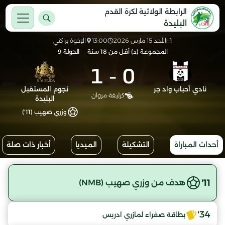
الرابطة الولائية لكرة القدم
البليدة
الأحد 15 مارس 2026
13:00
الإخوة براكني
المجموعة (د) أقل من 18 سنة
الجولة 9
1
-
0
نادي أحباب واد جر
نجوم المستقبل
كرليفة مروان
البليدة
وزري صهيب (11')
أحداث المباراة
التشكيلة
الميديا
أخبار ذات صلة
11'
هدف من وزري صهيب (NMB)
34'
بطاقة صفراء لمازري ادريس