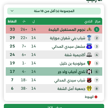
المجموعة (د) أقل من 18 سنة
ل
+/-
النقاط
مركز
النادي
33
+26
14
نجوم المستقبل البليدة
1
29
+22
14
شباب بني شقران موزاية
2
25
+7
14
مشعل سيدي المداني
3
24
+6
14
أكاديمية شفة
4
19
-1
14
مولودية بن خليل
5
17
-4
14
نادي أحباب واد جر
6
7
-18
14
شباب سيدي المداني
7
6
-38
14
جمعية أمل الشفة
8
الهبوط
عرض الكل