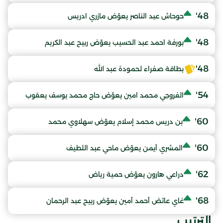
48'
حوحاش عبد الناصر يعوّض مازري ادريس
48'
بورفة احمد عبد الحسيب يعوّض ربيح عبد الكريم
48'
بطاقة صفراء لحمودة عبد الله
54'
الفروجي محمد امين يعوّض حاج محمد يوسف يعقوب
60'
بن دريس محمد إسلام يعوّض سهلاوي محمد
60'
المشري أيمن يعوّض ماحي عبد اللطيف
62'
دراعي هارون يعوّض حمية رياض
68'
غاي عائض أحمد أمين يعوّض ربيح عبد الرحمان
الترتيب