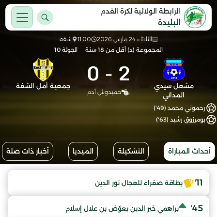
الرابطة الولائية لكرة القدم
البليدة
الثلاثاء 24 مارس 2026
11:00
شفة
المجموعة (د) أقل من 18 سنة
الجولة 10
0
-
2
مشعل سيدي
جمعية أمل الشفة
حميدوش آدم
المداني
رحموني محمد (49')
بومرزوق رشيد (63')
أحداث المباراة
التشكيلة
الميديا
أخبار ذات صلة
11'
بطاقة صفراء للعجال نور الدين
45'
براهمي خير الدين يعوّض بن علال إسلام