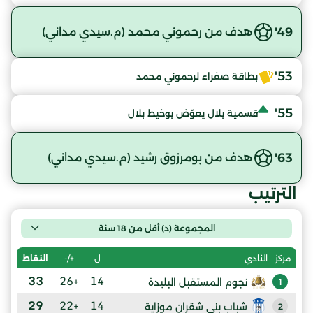
49'
هدف من رحموني محمد (م.سيدي مداني)
53'
بطاقة صفراء لرحموني محمد
55'
قسمية بلال يعوّض بوخيط بلال
63'
هدف من بومرزوق رشيد (م.سيدي مداني)
الترتيب
المجموعة (د) أقل من 18 سنة
ل
+/-
النقاط
مركز
النادي
33
+26
14
نجوم المستقبل البليدة
1
29
+22
14
شباب بني شقران موزاية
2