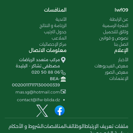
lwf09
المنافسات
عن الرابطة
الأندية
النشرة الرسمية
الرزنامة و النتائج
وثائق للتحميل
جدول الترتيب
نصوص و قوانين
الملاعب
اتصل بنا
مركز الإحصائيات
الإعلام
معلومات الاتصال
الأخبار
مركب متعدد الرياضات
معرض الفيديوهات
مصطفى تشاكر - البليدة
معرض الصور
020 50 88 06
الإعتمادات
BEA-
00200117117130000339
mas.sg@hotmail.com
contact@lfw-blida.dz
ملفات تعريف الإرتباط
الوظائف
المناقصات
الشروط و الأحكام