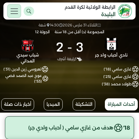
الرابطة الولائية لكرة القدم
البليدة
الثلاثاء 31 مارس 2026
14:30
شفة
المجموعة (د) أقل من 18 سنة
الجولة 12
2
-
3
نادي أحباب واد جر
شباب سيدي
كرليفة أشرف
المداني
غازي سامي (18')
لعروسي زين الدين (31')
عوج عبد الصمد قصي
غازي سامي (25')
(53')
طولاد محمد (38')
أحداث المباراة
التشكيلة
الميديا
أخبار ذات صلة
18'
هدف من غازي سامي ( أحباب وادي جر)