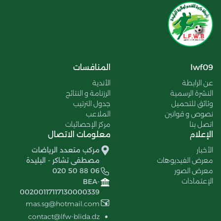
lwf09
المنافسات
عن الرابطة
الأندية
النشرة الرسمية
الرزنامة و النتائج
وثائق للتحميل
جدول الترتيب
نصوص و قوانين
الملاعب
اتصل بنا
مركز الإحصائيات
الإعلام
معلومات الاتصال
الأخبار
مركب متعدد الرياضات
معرض الفيديوهات
مصطفى تشاكر - البليدة
معرض الصور
020 50 88 06
الإعتمادات
BEA-
00200117117130000339
mas.sg@hotmail.com
contact@lfw-blida.dz