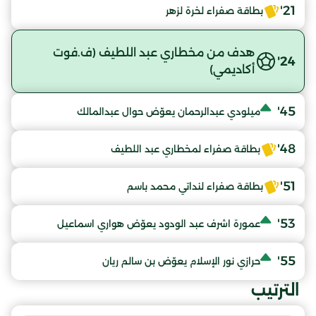
21'
بطاقة صفراء لخرة لزهر
هدف من مخطاري عبد اللطيف (ف.فوت
24'
أكاديمي)
45'
ميلودي عبدالرحمان يعوّض حوال عبدالمالك
48'
بطاقة صفراء لمخطاري عبد اللطيف
51'
بطاقة صفراء لنداتي محمد باسم
53'
عمورة اشرف عبد الودود يعوّض هواري اسماعيل
55'
حرازي نور الإسلام يعوّض بن سالم ريان
الترتيب