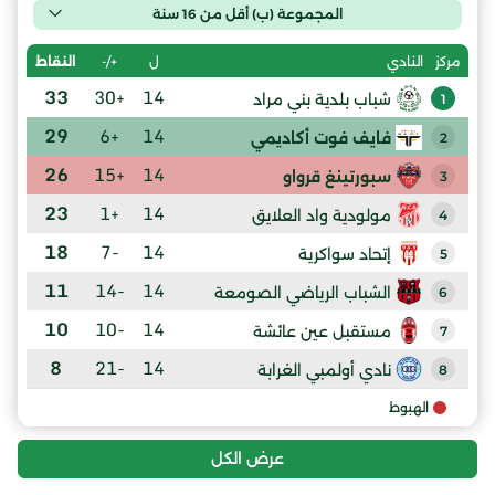
المجموعة (ب) أقل من 16 سنة
ل
+/-
النقاط
مركز
النادي
33
+30
14
شباب بلدية بني مراد
1
29
+6
14
فايف فوت أكاديمي
2
26
+15
14
سبورتينغ قرواو
3
23
+1
14
مولودية واد العلايق
4
18
-7
14
إتحاد سواكرية
5
11
-14
14
الشباب الرياضي الصومعة
6
10
-10
14
مستقبل عين عائشة
7
8
-21
14
نادي أولمبي الغرابة
8
الهبوط
عرض الكل