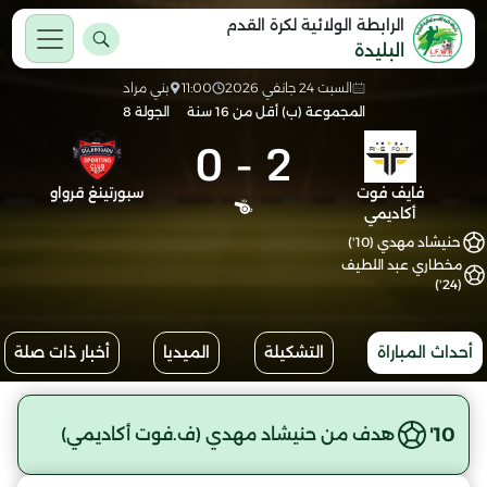
الرابطة الولائية لكرة القدم
البليدة
السبت 24 جانفي 2026
11:00
بني مراد
المجموعة (ب) أقل من 16 سنة
الجولة 8
0
-
2
فايف فوت
سبورتينغ قرواو
أكاديمي
حنيشاد مهدي (10')
مخطاري عبد اللطيف
(24')
أحداث المباراة
التشكيلة
الميديا
أخبار ذات صلة
10'
هدف من حنيشاد مهدي (ف.فوت أكاديمي)