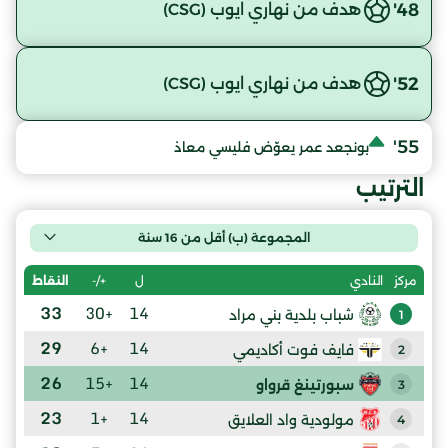
48'
هدف من نهاري ايوب (CSG)
52'
هدف من نهاري ايوب (CSG)
55'
بونجعد عمر يعوّض فليسي معاذ
الترتيب
المجموعة (ب) أقل من 16 سنة
ل
+/-
النقاط
مركز
النادي
33
+30
14
شباب بلدية بني مراد
1
29
+6
14
فايف فوت أكاديمي
2
26
+15
14
سبورتينغ قرواو
3
23
+1
14
مولودية واد العلايق
4