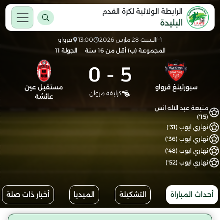
الرابطة الولائية لكرة القدم
البليدة
السبت 28 مارس 2026
13:00
قرواو
المجموعة (ب) أقل من 16 سنة
الجولة 11
0
-
5
سبورتينغ قرواو
مستقبل عين
كرليفة مروان
عائشة
منيعة عبد الاله انس
(15')
نهاري ايوب (31')
نهاري ايوب (36')
نهاري ايوب (48')
نهاري ايوب (52')
أحداث المباراة
التشكيلة
الميديا
أخبار ذات صلة