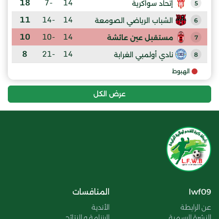
18
-7
14
إتحاد سواكرية
5
11
-14
14
الشباب الرياضي الصومعة
6
10
-10
14
مستقبل عين عائشة
7
8
-21
14
نادي أولمبي الغرابة
8
الهبوط
عرض الكل
lwf09
المنافسات
عن الرابطة
الأندية
النشرة الرسمية
الرزنامة و النتائج