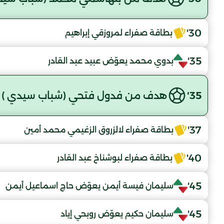
30'
بطاقة صفراء لمروزقي إبراهيم
35'
بدوي محمد يعوّض عبيد عبد القادر
35'
هدف من فدول فتحي (شباب سيدي )
37'
بطاقة صفراء لالزروق الزغيمي محمد أمين
40'
بطاقة صفراء لبوشناخ عبد القادر
45'
سليمان فيسة أيمن يعوّض حاج اسماعيل أيمن
45'
سليمان حكيم يعوّض روبحي إياد