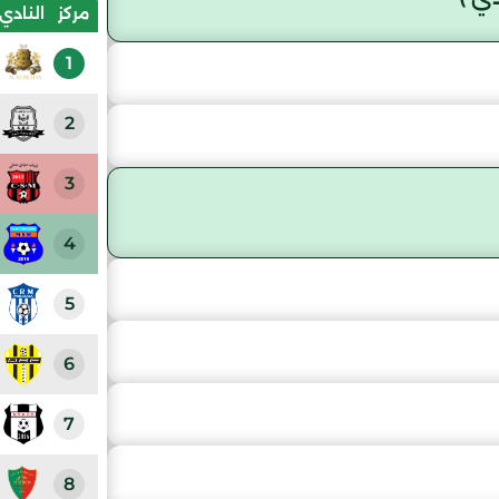
مركز
النادي
1
2
3
4
5
6
7
8