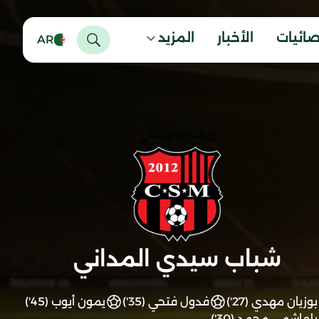
صائيات
الأخبار
المزيد
AR
شباب سيدي المداني
بوزيان مهدي (27')
فدول فتحي (35')
يمون أيوب (45')
بلهاشمي محمد (30')