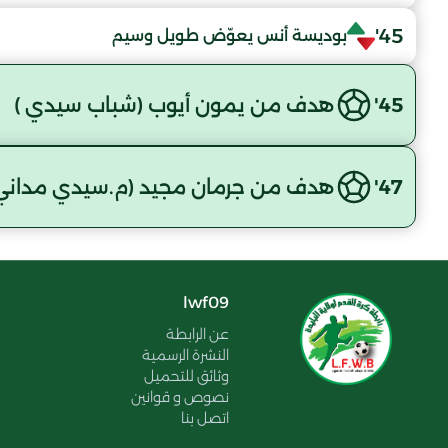
45'
بوديسة أنس يعوّض طويل وسيم
45'
هدف من يمون أيوب (شباب سيدي )
47'
هدف من جرمان مجيد (م.سيدي مداني
lwf09
عن الرابطة
النشرة الرسمية
وثائق للتحميل
نصوص و قوانين
اتصل بنا