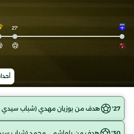
'27
أحداث
27'
هدف من بوزيان مهدي (شباب سيدي )
30'
هدف من بلهاشمي محمد (شباب سيد