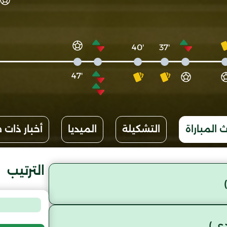
'40
'37
'47
 المباراة
التشكيلة
الميديا
أخبار ذات 
الترتيب
ي )