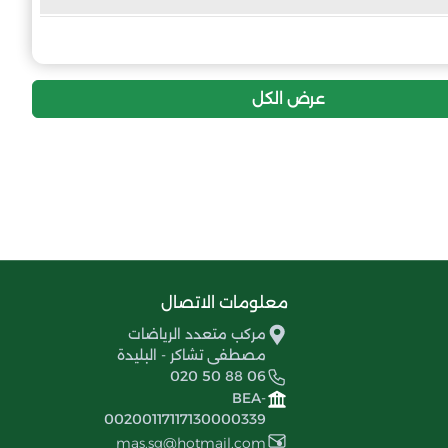
عرض الكل
معلومات الاتصال
مركب متعدد الرياضات
مصطفى تشاكر - البليدة
020 50 88 06
BEA-
00200117117130000339
mas.sg@hotmail.com