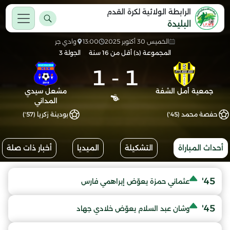
الرابطة الولائية لكرة القدم
البليدة
الخميس 30 أكتوبر 2025
13:00
وادي جر
المجموعة (د) أقل من 16 سنة
الجولة 3
1
-
1
جمعية أمل الشفة
مشعل سيدي
المداني
حفصة محمد (45')
بودينة زكريا (57')
أحداث المباراة
التشكيلة
الميديا
أخبار ذات صلة
45'
عثماني حمزة يعوّض إبراهمي فارس
45'
وشان عبد السلام يعوّض خلادي جهاد