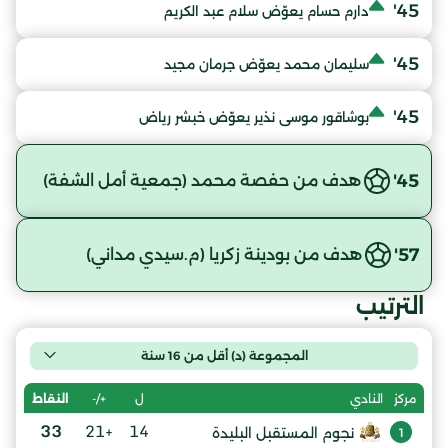
45'
دارم حسام يعوّض سلام عبد الكريم
45'
سليمان محمد يعوّض جرمان مجيد
45'
بوشاقور موسى نذير يعوّض خبشر رياض
45'
هدف من حفصة محمد (جمعية أمل الشفة)
57'
هدف من بودينة زكريا (م.سيدي مداني)
الترتيب
المجموعة (د) أقل من 16 سنة
ل
+/-
النقاط
مركز
النادي
33
+21
14
نجوم المستقبل البليدة
1