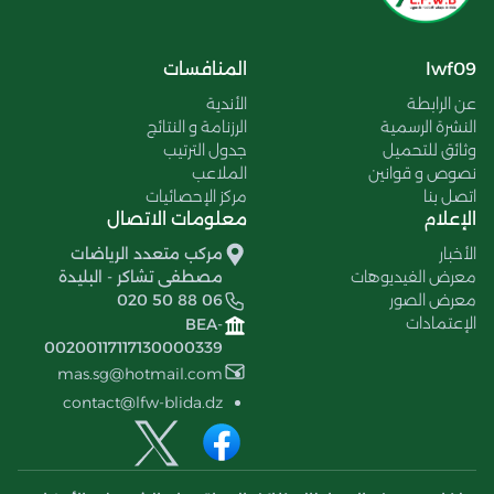
lwf09
المنافسات
عن الرابطة
الأندية
النشرة الرسمية
الرزنامة و النتائج
وثائق للتحميل
جدول الترتيب
نصوص و قوانين
الملاعب
اتصل بنا
مركز الإحصائيات
الإعلام
معلومات الاتصال
الأخبار
مركب متعدد الرياضات
معرض الفيديوهات
مصطفى تشاكر - البليدة
معرض الصور
020 50 88 06
الإعتمادات
BEA-
00200117117130000339
mas.sg@hotmail.com
contact@lfw-blida.dz