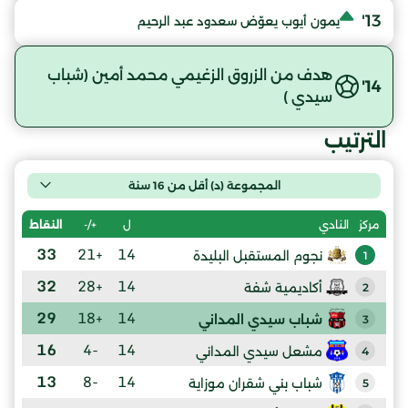
13'
يمون أيوب يعوّض سعدود عبد الرحيم
هدف من الزروق الزغيمي محمد أمين (شباب
14'
سيدي )
الترتيب
المجموعة (د) أقل من 16 سنة
ل
+/-
النقاط
مركز
النادي
33
+21
14
نجوم المستقبل البليدة
1
32
+28
14
أكاديمية شفة
2
29
+18
14
شباب سيدي المداني
3
16
-4
14
مشعل سيدي المداني
4
13
-8
14
شباب بني شقران موزاية
5