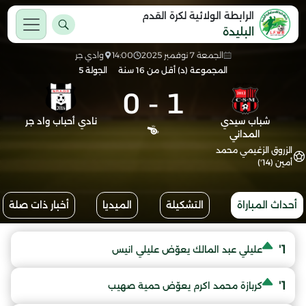
الرابطة الولائية لكرة القدم
البليدة
الجمعة 7 نوفمبر 2025
14:00
وادي جر
المجموعة (د) أقل من 16 سنة
الجولة 5
0
-
1
شباب سيدي
نادي أحباب واد جر
المداني
الزروق الزغيمي محمد
أمين (14')
أحداث المباراة
التشكيلة
الميديا
أخبار ذات صلة
1'
عليلي عبد المالك يعوّض عليلي انيس
1'
كربازة محمد اكرم يعوّض حمية صهيب