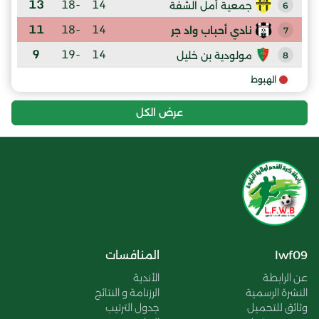
13
-18
14
جمعية أمل الشفة
6
11
-18
14
نادي أحباب واد جر
7
9
-19
14
مولودية بن خليل
8
الهبوط
عرض الكل
lwf09
المنافسات
عن الرابطة
الأندية
النشرة الرسمية
الرزنامة و النتائج
وثائق للتحميل
جدول الترتيب