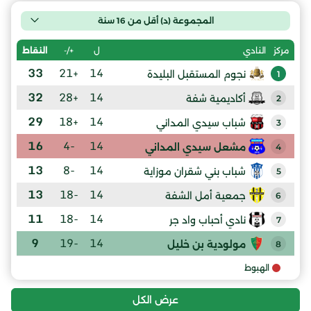
المجموعة (د) أقل من 16 سنة
ل
+/-
النقاط
مركز
النادي
33
+21
14
نجوم المستقبل البليدة
1
32
+28
14
أكاديمية شفة
2
29
+18
14
شباب سيدي المداني
3
16
-4
14
مشعل سيدي المداني
4
13
-8
14
شباب بني شقران موزاية
5
13
-18
14
جمعية أمل الشفة
6
11
-18
14
نادي أحباب واد جر
7
9
-19
14
مولودية بن خليل
8
الهبوط
عرض الكل