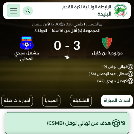
الرابطة الولائية لكرة القدم
البليدة
الخميس 1 جانفي 2026
13:00
بن شعبان
المجموعة (د) أقل من 16 سنة
الجولة 5
0
-
3
مولودية بن خليل
مشعل سيدي
المداني
تهاني نوفل (9')
محالي عبد الرحمان (34')
كوديل مهدي (42')
أحداث المباراة
التشكيلة
الميديا
أخبار ذات صلة
9'
هدف من تهاني نوفل (CSMB)