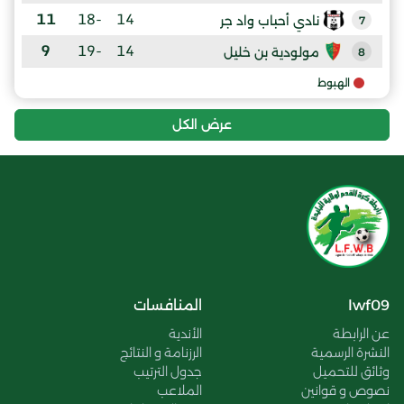
11
-18
14
نادي أحباب واد جر
7
9
-19
14
مولودية بن خليل
8
الهبوط
عرض الكل
lwf09
المنافسات
عن الرابطة
الأندية
النشرة الرسمية
الرزنامة و النتائج
وثائق للتحميل
جدول الترتيب
نصوص و قوانين
الملاعب