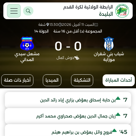
الرابطة الولائية لكرة القدم
البليدة
السبت 11 أفريل 2026
13:30
شفة
المجموعة (د) أقل من 16 سنة
الجولة 14
0
-
0
شباب بني شقران
مشعل سيدي
حوش كمال
موزاية
المداني
أحداث المباراة
التشكيلة
الميديا
أخبار ذات صلة
7'
بن حاية إسحاق يعوّض بزاري إياد رائد الدين
7'
زيان جمال الدين يعوّض صحراوي محمد أكرم
45'
فروج وائل يعوّض بن براهيم هيثم