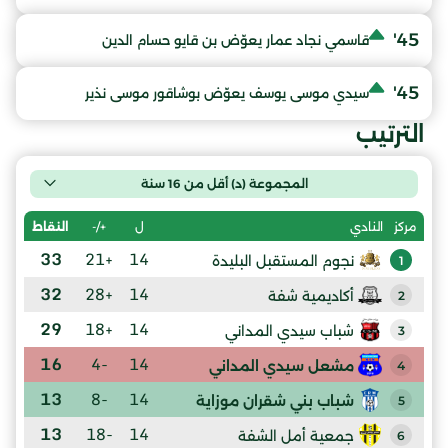
45'
قاسمي نجاد عمار يعوّض بن قايو حسام الدين
45'
سيدي موسى يوسف يعوّض بوشاقور موسى نذير
الترتيب
المجموعة (د) أقل من 16 سنة
ل
+/-
النقاط
مركز
النادي
33
+21
14
نجوم المستقبل البليدة
1
32
+28
14
أكاديمية شفة
2
29
+18
14
شباب سيدي المداني
3
16
-4
14
مشعل سيدي المداني
4
13
-8
14
شباب بني شقران موزاية
5
13
-18
14
جمعية أمل الشفة
6