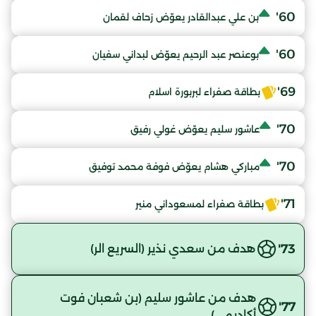
60'
بن علي عبدالقادر يعوّض زحاف لقمان
60'
بوعنصر عبد الرحيم يعوّض لبداني سفيان
69'
بطاقة صفراء لبربورة اسلام
70'
عاشور سليم يعوّض غولي رفيق
70'
مباركي هشام يعوّض فوفة محمد توفيق
71'
بطاقة صفراء لمسعوداني منير
73'
هدف من سعدي نذير (السريع الر)
هدف من عاشور سليم (بن شعبان فوت
77'
أكاديمي)