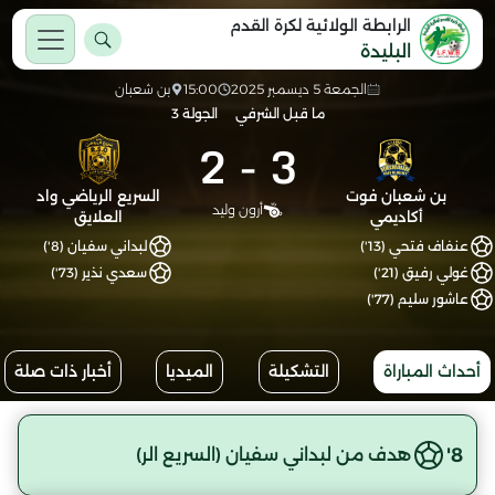
الرابطة الولائية لكرة القدم
البليدة
الجمعة 5 ديسمبر 2025
15:00
بن شعبان
ما قبل الشرفي
الجولة 3
2
-
3
بن شعبان فوت
السريع الرياضي واد
أرون وليد
أكاديمي
العلايق
عنفاف فتحي (13')
لبداني سفيان (8')
غولي رفيق (21')
سعدي نذير (73')
عاشور سليم (77')
أحداث المباراة
التشكيلة
الميديا
أخبار ذات صلة
8'
هدف من لبداني سفيان (السريع الر)