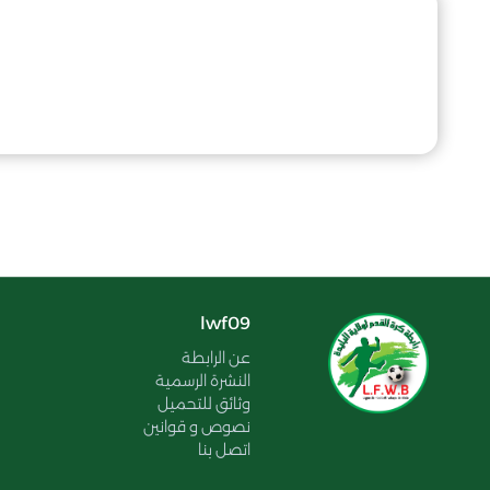
lwf09
عن الرابطة
النشرة الرسمية
وثائق للتحميل
نصوص و قوانين
اتصل بنا