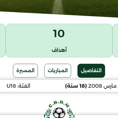
10
أهداف
التفاصيل
المباريات
المسيرة
(18 سنة)
الفئة:
U18