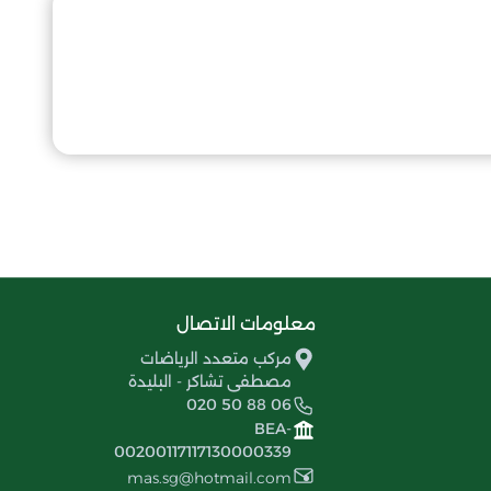
معلومات الاتصال
مركب متعدد الرياضات
مصطفى تشاكر - البليدة
020 50 88 06
BEA-
00200117117130000339
mas.sg@hotmail.com