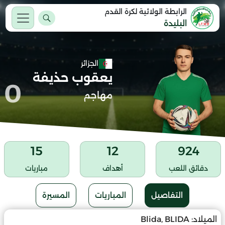
الرابطة الولائية لكرة القدم
البليدة
الجزائر
يعقوب حذيفة
0
مهاجم
15
12
924
دقائق اللعب
أهداف
مباريات
التفاصيل
المباريات
المسيرة
الميلاد:
Blida, BLIDA