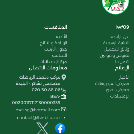
lwf09
المنافسات
عن الرابطة
الأندية
النشرة الرسمية
الرزنامة و النتائج
وثائق للتحميل
جدول الترتيب
نصوص و قوانين
الملاعب
اتصل بنا
مركز الإحصائيات
الإعلام
معلومات الاتصال
الأخبار
مركب متعدد الرياضات
معرض الفيديوهات
مصطفى تشاكر - البليدة
معرض الصور
020 50 88 06
الإعتمادات
BEA-
00200117117130000339
mas.sg@hotmail.com
contact@lfw-blida.dz