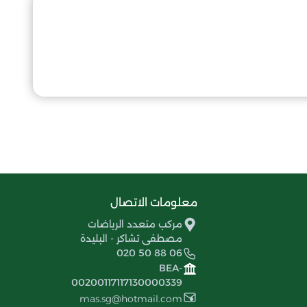
معلومات الاتصال
مركب متعدد الرياضات
مصطفى تشاكر - البليدة
020 50 88 06
BEA-
00200117117130000339
mas.sg@hotmail.com