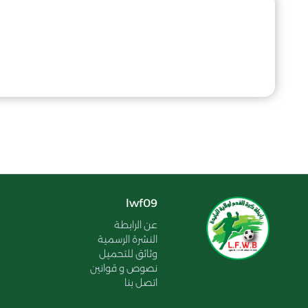
lwf09
عن الرابطة
النشرة الرسمية
وثائق للتحميل
نصوص و قوانين
اتصل بنا