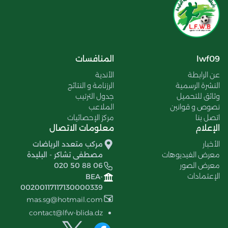
lwf09
المنافسات
عن الرابطة
الأندية
النشرة الرسمية
الرزنامة و النتائج
وثائق للتحميل
جدول الترتيب
نصوص و قوانين
الملاعب
اتصل بنا
مركز الإحصائيات
الإعلام
معلومات الاتصال
الأخبار
مركب متعدد الرياضات
معرض الفيديوهات
مصطفى تشاكر - البليدة
معرض الصور
020 50 88 06
الإعتمادات
BEA-
00200117117130000339
mas.sg@hotmail.com
contact@lfw-blida.dz